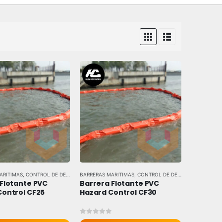
ARITIMAS
AS MARCAS
,
CONTROL DE DERRAMES
BARRERAS MARITIMAS
,
TODAS LAS MARCAS
,
CONTROL DE DERRAMES
,
TODAS 
Flotante PVC 
Barrera Flotante PVC 
Control CF25
Hazard Control CF30
 5
0
out of 5