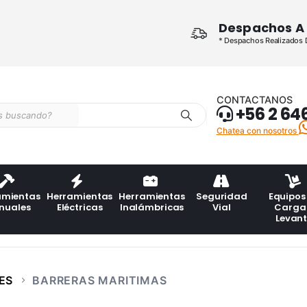
Despachos A 
* Despachos Realizados De
CONTACTANOS
+56 2 64
Chatea con nosotros
amientas
Herramientas
Herramientas
Seguridad
Equipos
nuales
Eléctricas
Inalámbricas
Vial
Carga
Levan
ES
BARRERAS MARITIMAS