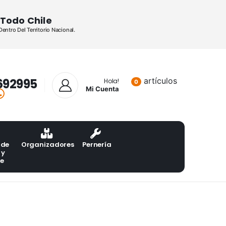
Todo Chile
ntro Del Territorio Nacional.
692995
artículos
Lista de pr
Hola!
0
Mi Cuenta
 de
Organizadores
Pernería
 y
te