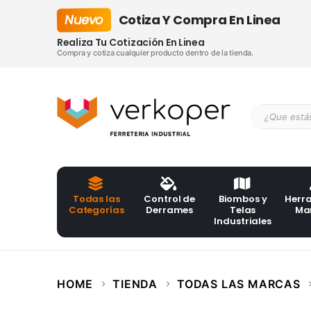
Nuevo
Cotiza Y Compra En Linea
Realiza Tu Cotización En Linea
Compra y cotiza cualquier producto dentro de la tienda.
Todas las
Control de
Biombos y
Herr
Categorías
Derrames
Telas
Ma
Industriales
HOME
TIENDA
TODAS LAS MARCAS