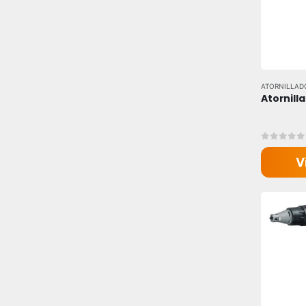
ATORNILLAD
Atornill
0
out of
V