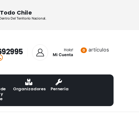
Todo Chile
ntro Del Territorio Nacional.
692995
artículos
Lista de pr
Hola!
0
Mi Cuenta
 de
Organizadores
Pernería
 y
te