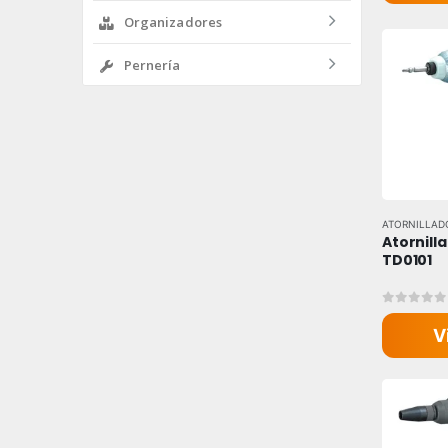
Organizadores
Pernería
ATORNILLAD
Atornill
TD0101
0
out of
V