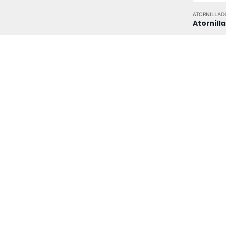
ATORNILLAD
Atornill
0
out of
V
CEPILLOS
,
HE