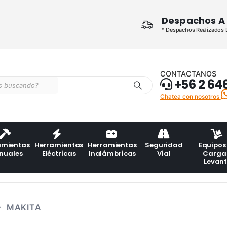
Despachos A 
* Despachos Realizados De
CONTACTANOS
+56 2 64
Chatea con nosotros
amientas
Herramientas
Herramientas
Seguridad
Equipos
nuales
Eléctricas
Inalámbricas
Vial
Carga
Levan
MAKITA