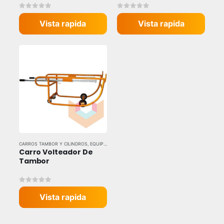
0
out of 5
0
out of 5
Vista rapida
Vista rapida
CARROS TAMBOR Y CILINDROS
,
EQUIPOS DE CARGA Y LEVANTE
Carro Volteador De 
Tambor
0
out of 5
Vista rapida