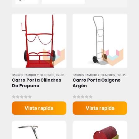
CARROS TAMBOR Y CILINDROS
,
EQUIPOS DE CARGA Y LEVANTE
CARROS TAMBOR Y CILINDROS
,
EQUIPOS DE CARGA Y LEVANTE
Carro Porta Cilindros 
Carro Porta Oxigeno 
De Propano
Argón
0
out of 5
0
out of 5
Vista rapida
Vista rapida