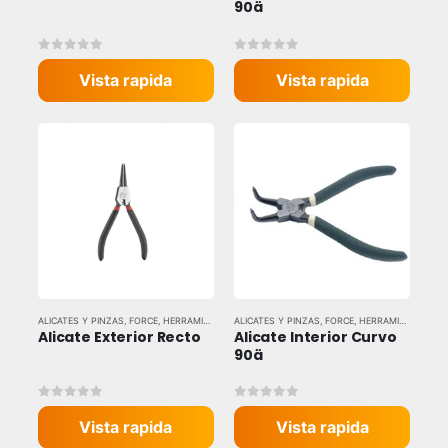
90ä
0
out of 5
0
out of 5
Vista rapida
Vista rapida
ALICATES Y PINZAS
,
FORCE
,
HERRAMIENTAS MANUALES
ALICATES Y PINZAS
,
FORCE
,
HERRAMIENTAS MANUALES
Alicate Exterior Recto
Alicate Interior Curvo 
90ä
0
out of 5
0
out of 5
Vista rapida
Vista rapida