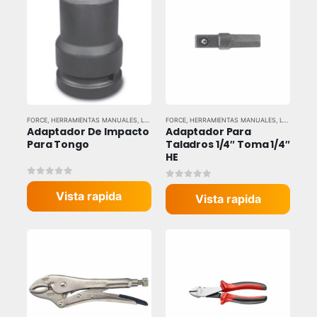
FORCE
,
HERRAMIENTAS MANUALES
,
LLAVES Y DADOS
FORCE
,
HERRAMIENTAS MANUALES
,
LLAVES Y DADOS
Adaptador De Impacto 
Adaptador Para 
Para Tongo
Taladros 1/4″ Toma 1/4″ 
HE
0
out of 5
0
out of 5
Vista rapida
Vista rapida