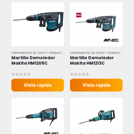
HERRAMIENTAS DE CORTE Y DESBASTE
,
HERRAMIENTAS ELÉCTRICAS
,
HERRAMIENTAS Y EQU
HERRAMIENTAS DE CORTE Y DESBASTE
,
HERRAM
Martillo Demoledor 
Martillo Demoledor 
Makita HM1205C
Makita HM1213C
0
out of 5
0
out of 5
Vista rapida
Vista rapida