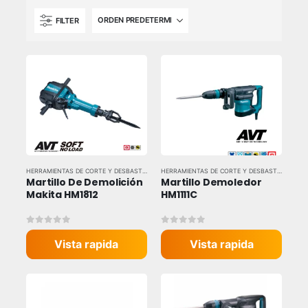
FILTER
HERRAMIENTAS DE CORTE Y DESBASTE
,
HERRAMIENTAS ELÉCTRICAS
,
HERRAMIENTAS Y EQU
HERRAMIENTAS DE CORTE Y DESBASTE
,
HERRAM
Martillo De Demolición 
Martillo Demoledor 
Makita HM1812
HM1111C
0
out of 5
0
out of 5
Vista rapida
Vista rapida