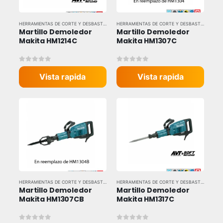
HERRAMIENTAS DE CORTE Y DESBASTE
,
HERRAMIENTAS ELÉCTRICAS
,
HERRAMIENTAS Y EQU
HERRAMIENTAS DE CORTE Y DESBASTE
,
HERRAM
Martillo Demoledor 
Martillo Demoledor 
Makita HM1214C
Makita HM1307C
0
out of 5
0
out of 5
Vista rapida
Vista rapida
HERRAMIENTAS DE CORTE Y DESBASTE
,
HERRAMIENTAS ELÉCTRICAS
,
HERRAMIENTAS Y EQU
HERRAMIENTAS DE CORTE Y DESBASTE
,
HERRAM
Martillo Demoledor 
Martillo Demoledor 
Makita HM1307CB
Makita HM1317C