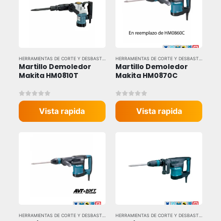
HERRAMIENTAS DE CORTE Y DESBASTE
,
HERRAMIENTAS ELÉCTRICAS
,
HERRAMIENTAS Y EQU
HERRAMIENTAS DE CORTE Y DESBASTE
,
HERRAM
Martillo Demoledor 
Martillo Demoledor 
Makita HM0810T
Makita HM0870C
0
out of 5
0
out of 5
Vista rapida
Vista rapida
HERRAMIENTAS DE CORTE Y DESBASTE
,
HERRAMIENTAS ELÉCTRICAS
,
HERRAMIENTAS Y EQU
HERRAMIENTAS DE CORTE Y DESBASTE
,
HERRAM