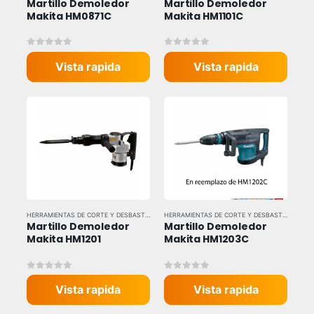
Martillo Demoledor 
Martillo Demoledor 
Makita HM0871C
Makita HM1101C
0
out of 5
0
out of 5
Vista rapida
Vista rapida
HERRAMIENTAS DE CORTE Y DESBASTE
,
HERRAMIENTAS ELÉCTRICAS
,
HERRAMIENTAS Y EQU
HERRAMIENTAS DE CORTE Y DESBASTE
,
HERRAM
Martillo Demoledor 
Martillo Demoledor 
Makita HM1201
Makita HM1203C
0
out of 5
0
out of 5
Vista rapida
Vista rapida