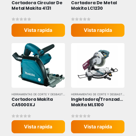
Cortadora Circular De 
Cortadora De Metal 
Metal Makita 4131
Makita LC1230
0
out of 5
0
out of 5
Vista rapida
Vista rapida
HERRAMIENTAS DE CORTE Y DESBASTE
,
HERRAMIENTAS ELÉCTRICAS
,
HERRAMIENTAS Y EQU
HERRAMIENTAS DE CORTE Y DESBASTE
,
HERRAM
Cortadora Makita 
Ingletadora/Tronzadora 
CA5000XJ
Makita MLS100
0
out of 5
0
out of 5
Vista rapida
Vista rapida