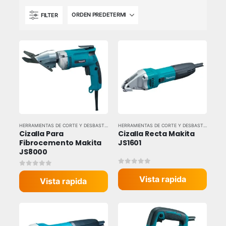
FILTER
HERRAMIENTAS DE CORTE Y DESBASTE
,
HERRAMIENTAS ELÉCTRICAS
,
HERRAMIENTAS Y EQU
HERRAMIENTAS DE CORTE Y DESBASTE
,
HERRAM
Cizalla Para 
Cizalla Recta Makita 
Fibrocemento Makita 
JS1601
JS8000
0
out of 5
0
out of 5
Vista rapida
Vista rapida