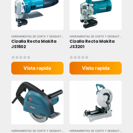
HERRAMIENTAS DE CORTE Y DESBASTE
,
HERRAMIENTAS ELÉCTRICAS
,
HERRAMIENTAS Y EQU
HERRAMIENTAS DE CORTE Y DESBASTE
,
HERRAM
Cizalla Recta Makita 
Cizalla Recta Makita 
JS1602
JS3201
0
out of 5
0
out of 5
Vista rapida
Vista rapida
HERRAMIENTAS DE CORTE Y DESBASTE
,
HERRAMIENTAS ELÉCTRICAS
,
HERRAMIENTAS Y EQU
HERRAMIENTAS DE CORTE Y DESBASTE
,
HERRAM