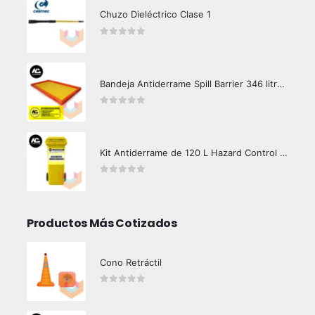
Chuzo Dieléctrico Clase 1
0
out of 5
Bandeja Antiderrame Spill Barrier 346 litros Certificada
0
out of 5
Kit Antiderrame de 120 L Hazard Control (Hidrocarburos - Biodegradable)
0
out of 5
Productos Más Cotizados
Cono Retráctil
0
out of 5