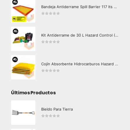
Bandeja Antiderrame Spill Barrier 117 lts Certificada
0
out of 5
Kit Antiderrame de 30 L Hazard Control (Hidrocarburos - Biodegradable)
0
out of 5
Cojín Absorbente Hidrocarburos Hazard Control
0
out of 5
Últimos Productos
Bieldo Para Tierra
0
out of 5