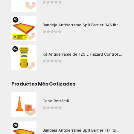
0
out of 5
Bandeja Antiderrame Spill Barrier 346 litros Certificada
0
out of 5
Kit Antiderrame de 120 L Hazard Control (Hidrocarburos - Biodegradable)
0
out of 5
Productos Más Cotizados
Cono Retráctil
0
out of 5
Bandeja Antiderrame Spill Barrier 117 lts Certificada