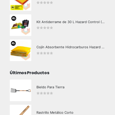
0
out of 5
Kit Antiderrame de 30 L Hazard Control (Hidrocarburos - Biodegradable)
0
out of 5
Cojín Absorbente Hidrocarburos Hazard Control
0
out of 5
Últimos Productos
Bieldo Para Tierra
0
out of 5
Rastrillo Metálico Corto