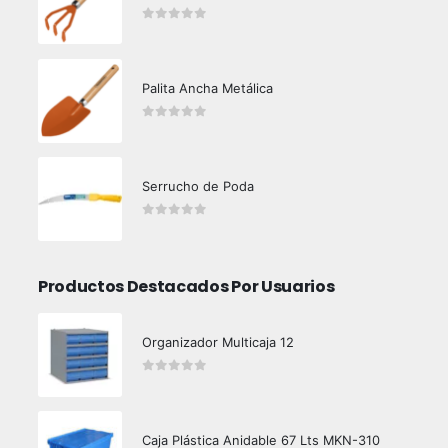
0
out of 5
Palita Ancha Metálica
0
out of 5
Serrucho de Poda
0
out of 5
Productos Destacados Por Usuarios
Organizador Multicaja 12
0
out of 5
Caja Plástica Anidable 67 Lts MKN-310