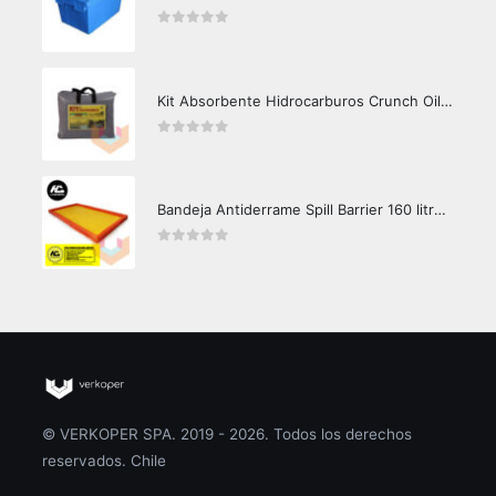
0
out of 5
Kit Absorbente Hidrocarburos Crunch Oil K3000
0
out of 5
Bandeja Antiderrame Spill Barrier 160 litros Certificada
0
out of 5
© VERKOPER SPA. 2019 - 2026. Todos los derechos
reservados. Chile