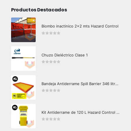
Productos Destacados
Biombo inactinico 2x2 mts Hazard Control
0
out of 5
Chuzo Dieléctrico Clase 1
0
out of 5
Bandeja Antiderrame Spill Barrier 346 litros Certificada
0
out of 5
Kit Antiderrame de 120 L Hazard Control (Hidrocarburos - Biodegradable)
0
out of 5