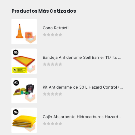
Productos Más Cotizados
Cono Retráctil
0
out of 5
Bandeja Antiderrame Spill Barrier 117 lts Certificada
0
out of 5
Kit Antiderrame de 30 L Hazard Control (Hidrocarburos - Biodegradable)
0
out of 5
Cojín Absorbente Hidrocarburos Hazard Control
0
out of 5