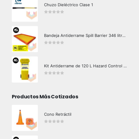
Chuzo Dieléctrico Clase 1
0
out of 5
Bandeja Antiderrame Spill Barrier 346 litros Certificada
0
out of 5
Kit Antiderrame de 120 L Hazard Control (Hidrocarburos - Biodegradable)
0
out of 5
Productos Más Cotizados
Cono Retráctil
0
out of 5