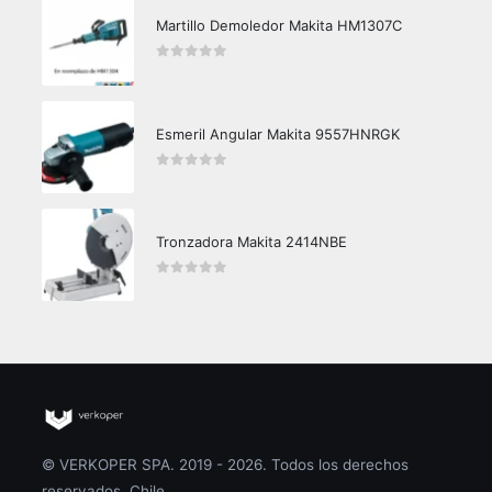
Martillo Demoledor Makita HM1307C
0
out of 5
Esmeril Angular Makita 9557HNRGK
0
out of 5
Tronzadora Makita 2414NBE
0
out of 5
© VERKOPER SPA. 2019 - 2026. Todos los derechos
reservados. Chile