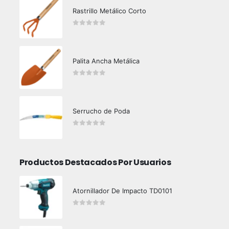
Rastrillo Metálico Corto
0
out of 5
Palita Ancha Metálica
0
out of 5
Serrucho de Poda
0
out of 5
Productos Destacados Por Usuarios
Atornillador De Impacto TD0101
0
out of 5