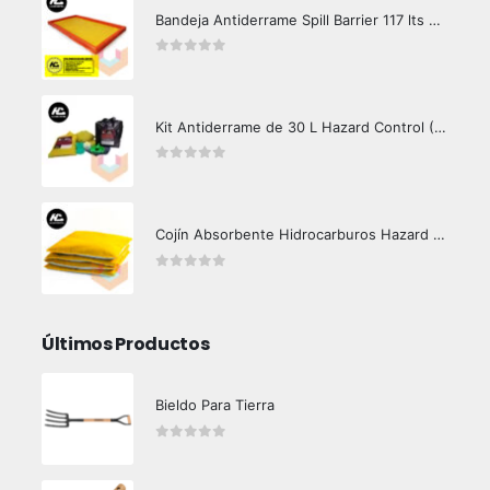
Bandeja Antiderrame Spill Barrier 117 lts Certificada
0
out of 5
Kit Antiderrame de 30 L Hazard Control (Hidrocarburos - Biodegradable)
0
out of 5
Cojín Absorbente Hidrocarburos Hazard Control
0
out of 5
Últimos Productos
Bieldo Para Tierra
0
out of 5