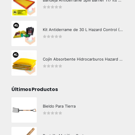
0
out of 5
Kit Antiderrame de 30 L Hazard Control (Hidrocarburos - Biodegradable)
0
out of 5
Cojín Absorbente Hidrocarburos Hazard Control
0
out of 5
Últimos Productos
Bieldo Para Tierra
0
out of 5