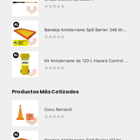
0
out of 5
Bandeja Antiderrame Spill Barrier 346 litros Certificada
0
out of 5
Kit Antiderrame de 120 L Hazard Control (Hidrocarburos - Biodegradable)
0
out of 5
Productos Más Cotizados
Cono Retráctil
0
out of 5
Bandeja Antiderrame Spill Barrier 117 lts Certificada