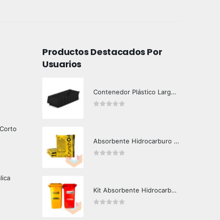
Productos Destacados Por
Usuarios
Contenedor Plástico Largo 401606
0
out of 5
 Corto
Absorbente Hidrocarburo Caja 12 Bolsas 1 kg Crunch Oil
0
out of 5
lica
Kit Absorbente Hidrocarburos 240 lts Crunch Oil Área Limpia
0
out of 5