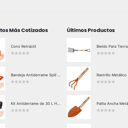
tos Más Cotizados
Últimos Productos
Cono Retráctil
Bieldo Para Tierra
0
out of 5
0
out of 5
Bandeja Antiderrame Spill Barrier 117 lts Certificada
Rastrillo Metálico
0
out of 5
0
out of 5
Kit Antiderrame de 30 L Hazard Control (Hidrocarburos - Biodegradable)
Palita Ancha Metá
0
out of 5
0
out of 5