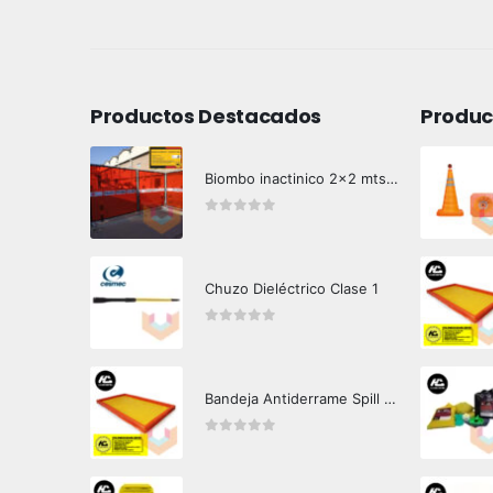
Productos Destacados
Produc
Biombo inactinico 2x2 mts Hazard Control
0
out of 5
Chuzo Dieléctrico Clase 1
0
out of 5
Bandeja Antiderrame Spill Barrier 346 litros Certificada
0
out of 5