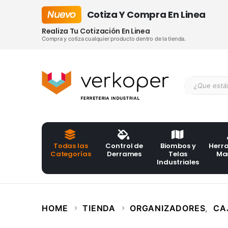
Nuevo
Cotiza Y Compra En Linea
Realiza Tu Cotización En Linea
Compra y cotiza cualquier producto dentro de la tienda.
Todas las
Control de
Biombos y
Herr
Categorías
Derrames
Telas
Ma
Industriales
HOME
TIENDA
ORGANIZADORES
,
CA