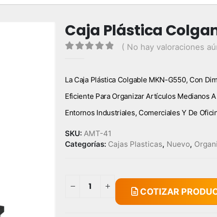
Caja Plástica Colg
( No hay valoraciones aú
0
out of 5
La Caja Plástica Colgable MKN-G550, Con Di
Eficiente Para Organizar Artículos Medianos 
Entornos Industriales, Comerciales Y De Ofici
SKU:
AMT-41
Categorías:
Cajas Plasticas
,
Nuevo
,
Organ
COTIZAR PRODU