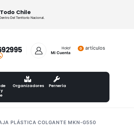
Todo Chile
ntro Del Territorio Nacional.
692995
artículos
Lista de pr
Hola!
0
Mi Cuenta
 de
Organizadores
Pernería
 y
te
AJA PLÁSTICA COLGANTE MKN-G550