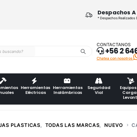
Despachos A 
* Despachos Realizados De
CONTACTANOS
+56 2 64
Chatea con nosotros
amientas
Herramientas
Herramientas
Seguridad
Equipos
nuales
Eléctricas
Inalámbricas
Vial
Carga
Levan
JAS PLASTICAS
,
TODAS LAS MARCAS
,
NUEVO
C