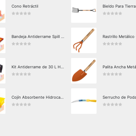
Cono Retráctil
Bieldo Para Tierra
0
out of 5
0
out of 5
Bandeja Antiderrame Spill Barrier 117 lts Certificada
Rastrillo Metálico
0
out of 5
0
out of 5
Kit Antiderrame de 30 L Hazard Control (Hidrocarburos - Biodegradable)
Palita Ancha Metá
0
out of 5
0
out of 5
Cojín Absorbente Hidrocarburos Hazard Control
Serrucho de Pod
0
out of 5
0
out of 5