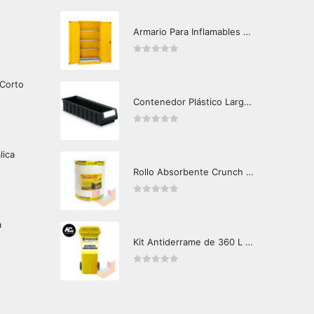
Armario Para Inflamables Grande
0
out of 5
 Corto
Contenedor Plástico Largo 601606
0
out of 5
lica
Rollo Absorbente Crunch Oil 50mts
0
out of 5
a
Kit Antiderrame de 360 L Hazard Control (Hidrocarburos - Biodegradable)
0
out of 5