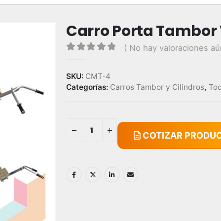
Carro Porta Tambor 
( No hay valoraciones aú
0
out of 5
SKU:
CMT-4
Categorías:
Carros Tambor y Cilindros
,
Tod
COTIZAR PRODU