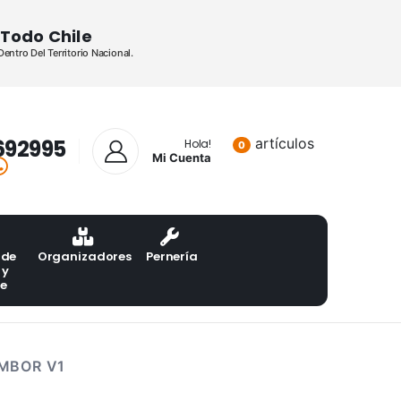
Todo Chile
ntro Del Territorio Nacional.
692995
artículos
Lista de pr
Hola!
0
Mi Cuenta
 de
Organizadores
Pernería
 y
te
MBOR V1