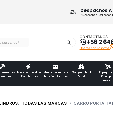
Despachos A 
* Despachos Realizados De
CONTACTANOS
+56 2 64
Chatea con nosotros
amientas
Herramientas
Herramientas
Seguridad
Equipos
nuales
Eléctricas
Inalámbricas
Vial
Carga
Levan
LINDROS
,
TODAS LAS MARCAS
CARRO PORTA TA