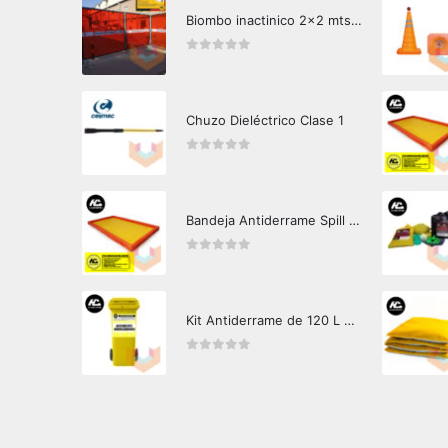
Biombo inactinico 2x2 mts Hazard Control
0
out of 5
Chuzo Dieléctrico Clase 1
0
out of 5
Bandeja Antiderrame Spill Barrier 346 litros Certificada
0
out of 5
Kit Antiderrame de 120 L Hazard Control (Hidrocarburos - Biodegradable)
0
out of 5