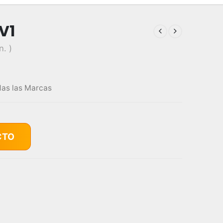
V1
n. )
as las Marcas
CTO