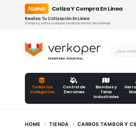
Nuevo
Cotiza Y Compra En Linea
Realiza Tu Cotización En Linea
Compra y cotiza cualquier producto dentro de la tienda.
Todas las
Control de
Biombos y
Herr
Categorías
Derrames
Telas
Ma
Industriales
HOME
TIENDA
CARROS TAMBOR Y CI