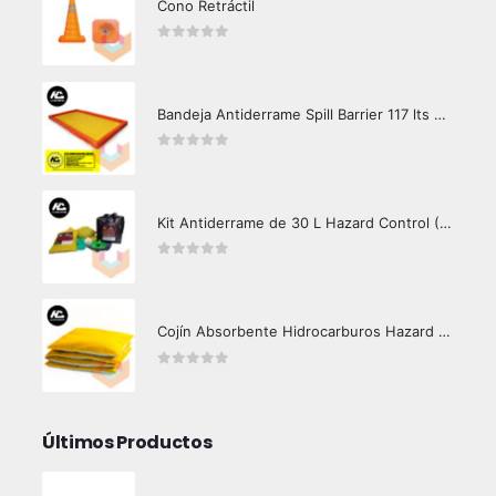
Cono Retráctil
0
out of 5
Bandeja Antiderrame Spill Barrier 117 lts Certificada
0
out of 5
Kit Antiderrame de 30 L Hazard Control (Hidrocarburos - Biodegradable)
0
out of 5
Cojín Absorbente Hidrocarburos Hazard Control
0
out of 5
Últimos Productos