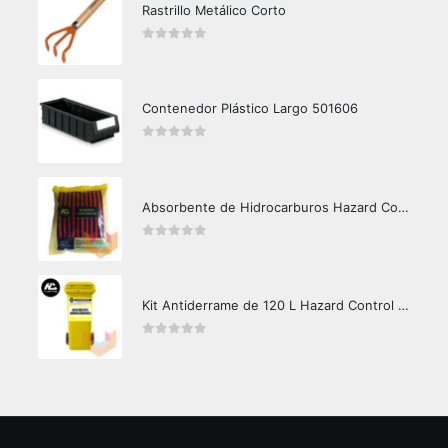
Rastrillo Metálico Corto
0
out of 5
Contenedor Plástico Largo 501606
0
out of 5
Absorbente de Hidrocarburos Hazard Control 1kg
0
out of 5
Kit Antiderrame de 120 L Hazard Control (Hidrocarburos - Biodegradable)
0
out of 5