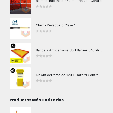
Biombo inactinico 2x2 mts Hazard Control
0
out of 5
Chuzo Dieléctrico Clase 1
0
out of 5
Bandeja Antiderrame Spill Barrier 346 litros Certificada
0
out of 5
Kit Antiderrame de 120 L Hazard Control (Hidrocarburos - Biodegradable)
0
out of 5
Productos Más Cotizados