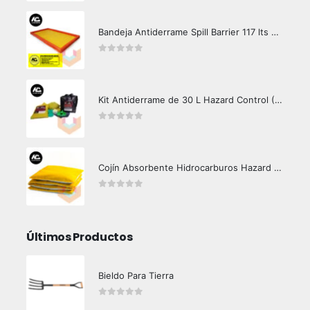
Bandeja Antiderrame Spill Barrier 117 lts Certificada
0
out of 5
Kit Antiderrame de 30 L Hazard Control (Hidrocarburos - Biodegradable)
0
out of 5
Cojín Absorbente Hidrocarburos Hazard Control
0
out of 5
Últimos Productos
Bieldo Para Tierra
0
out of 5