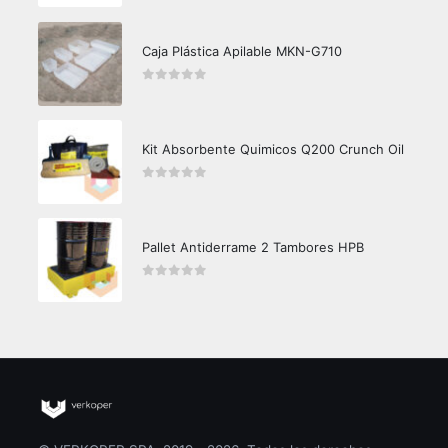
Caja Plástica Apilable MKN-G710
0
out of 5
Kit Absorbente Quimicos Q200 Crunch Oil
0
out of 5
Pallet Antiderrame 2 Tambores HPB
0
out of 5