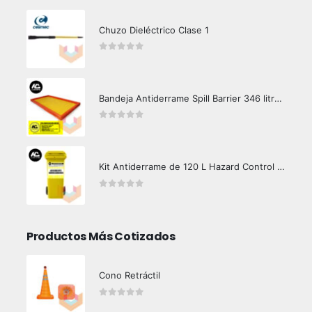
Chuzo Dieléctrico Clase 1
0
out of 5
Bandeja Antiderrame Spill Barrier 346 litros Certificada
0
out of 5
Kit Antiderrame de 120 L Hazard Control (Hidrocarburos - Biodegradable)
0
out of 5
Productos Más Cotizados
Cono Retráctil
0
out of 5