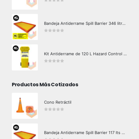
0
out of 5
Bandeja Antiderrame Spill Barrier 346 litros Certificada
0
out of 5
Kit Antiderrame de 120 L Hazard Control (Hidrocarburos - Biodegradable)
0
out of 5
Productos Más Cotizados
Cono Retráctil
0
out of 5
Bandeja Antiderrame Spill Barrier 117 lts Certificada