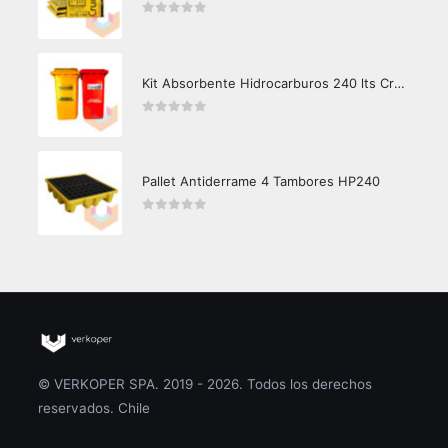
0
out of 5
Kit Absorbente Hidrocarburos 240 lts Crunch Oil Área Limpia
0
out of 5
Pallet Antiderrame 4 Tambores HP240
0
out of 5
© VERKOPER SPA. 2019 - 2026. Todos los derechos
reservados. Chile