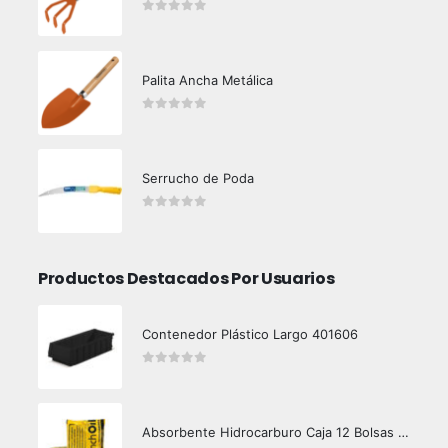
0
out of 5
Palita Ancha Metálica
0
out of 5
Serrucho de Poda
0
out of 5
Productos Destacados Por Usuarios
Contenedor Plástico Largo 401606
0
out of 5
Absorbente Hidrocarburo Caja 12 Bolsas 1 kg Crunch Oil