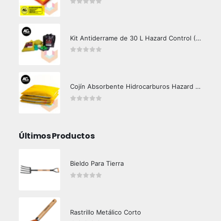
0
out of 5
Kit Antiderrame de 30 L Hazard Control (Hidrocarburos - Biodegradable)
0
out of 5
Cojín Absorbente Hidrocarburos Hazard Control
0
out of 5
Últimos Productos
Bieldo Para Tierra
0
out of 5
Rastrillo Metálico Corto