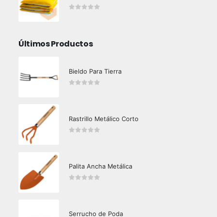
0
out of 5
Últimos Productos
Bieldo Para Tierra
0
out of 5
Rastrillo Metálico Corto
0
out of 5
Palita Ancha Metálica
0
out of 5
Serrucho de Poda