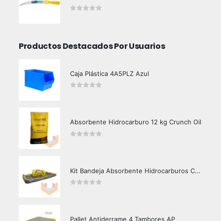
0
out of 5
Productos Destacados Por Usuarios
Caja Plástica 4A5PLZ Azul
0
out of 5
Absorbente Hidrocarburo 12 kg Crunch Oil
0
out of 5
Kit Bandeja Absorbente Hidrocarburos Crunch Oil 3000/290
0
out of 5
Pallet Antiderrame 4 Tambores AP