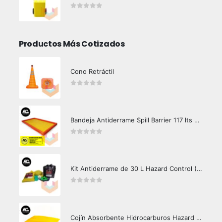
0
out of 5
Productos Más Cotizados
Cono Retráctil
0
out of 5
Bandeja Antiderrame Spill Barrier 117 lts Certificada
0
out of 5
Kit Antiderrame de 30 L Hazard Control (Hidrocarburos - Biodegradable)
0
out of 5
Cojín Absorbente Hidrocarburos Hazard Control