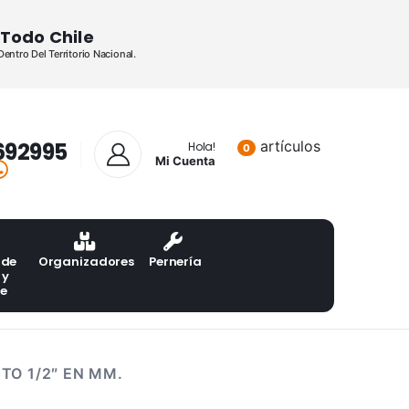
Todo Chile
ntro Del Territorio Nacional.
692995
artículos
Lista de pr
Hola!
0
Mi Cuenta
 de
Organizadores
Pernería
 y
te
TO 1/2″ EN MM.