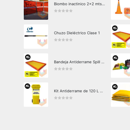
Biombo inactinico 2x2 mts Hazard Control
0
out of 5
Chuzo Dieléctrico Clase 1
0
out of 5
Bandeja Antiderrame Spill Barrier 346 litros Certificada
0
out of 5
Kit Antiderrame de 120 L Hazard Control (Hidrocarburos - Biodegradable)
0
out of 5