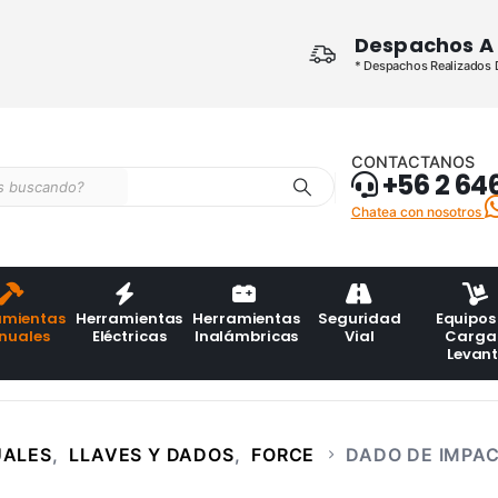
Despachos A 
* Despachos Realizados De
CONTACTANOS
+56 2 64
Chatea con nosotros
amientas
Herramientas
Herramientas
Seguridad
Equipos
nuales
Eléctricas
Inalámbricas
Vial
Carga
Levan
UALES
,
LLAVES Y DADOS
,
FORCE
DADO DE IMPAC