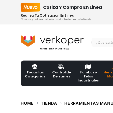
Nuevo
Cotiza Y Compra En Linea
Realiza Tu Cotización En Linea
Compra y cotiza cualquier producto dentro de la tienda.
Todas las
Control de
Biombos y
Herr
Categorías
Derrames
Telas
Ma
Industriales
HOME
TIENDA
HERRAMIENTAS MAN