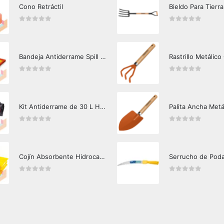
Cono Retráctil
Bieldo Para Tierra
0
out of 5
0
out of 5
Bandeja Antiderrame Spill Barrier 117 lts Certificada
Rastrillo Metálico
0
out of 5
0
out of 5
Kit Antiderrame de 30 L Hazard Control (Hidrocarburos - Biodegradable)
Palita Ancha Metá
0
out of 5
0
out of 5
Cojín Absorbente Hidrocarburos Hazard Control
Serrucho de Pod
0
out of 5
0
out of 5