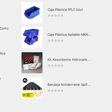
Caja Plástica 1PLZ Azul
0
out of 5
 Corto
Caja Plástica Apilable MKN-G240
0
out of 5
lica
Kit Absorbente Hidrocarburos SRP-Petro 3M Caja Master
0
out of 5
a
Bandeja Antiderrame Spill Barrier con Soportes
0
out of 5