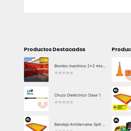
Productos Destacados
Produc
Biombo inactinico 2x2 mts Hazard Control
0
out of 5
Chuzo Dieléctrico Clase 1
0
out of 5
Bandeja Antiderrame Spill Barrier 346 litros Certificada