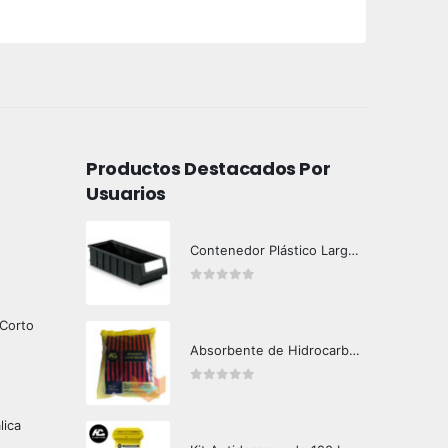
Productos Destacados Por
Usuarios
Contenedor Plástico Largo 501606
0
out of 5
 Corto
Absorbente de Hidrocarburos Hazard Control 1kg
0
out of 5
lica