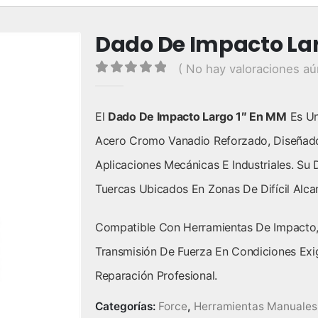
Dado De Impacto Lar
( No hay valoraciones aú
0
out of 5
El
Dado De Impacto Largo 1″ En MM
Es Un
Acero Cromo Vanadio Reforzado, Diseñado
Aplicaciones Mecánicas E Industriales. Su 
Tuercas Ubicados En Zonas De Difícil Alca
Compatible Con Herramientas De Impacto, 
Transmisión De Fuerza En Condiciones Exi
Reparación Profesional.
Categorías:
Force
,
Herramientas Manuales