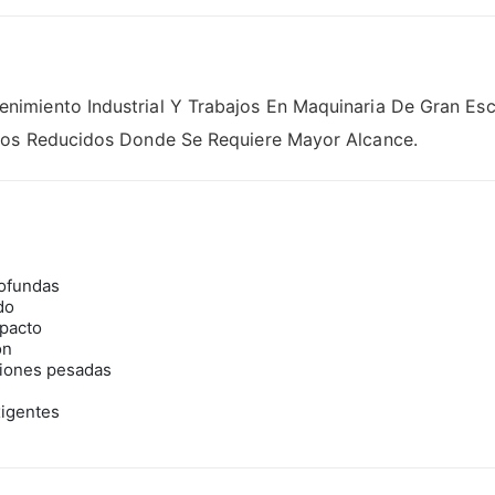
miento Industrial Y Trabajos En Maquinaria De Gran Escal
ios Reducidos Donde Se Requiere Mayor Alcance.
rofundas
do
pacto
ón
ciones pesadas
xigentes