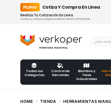
Nuevo
Cotiza Y Compra En Linea
Realiza Tu Cotización En Linea
Compra y cotiza cualquier producto dentro de la tienda.
Todas las
Control de
Biombos y
Herr
Categorías
Derrames
Telas
Ma
Industriales
HOME
TIENDA
HERRAMIENTAS MAN