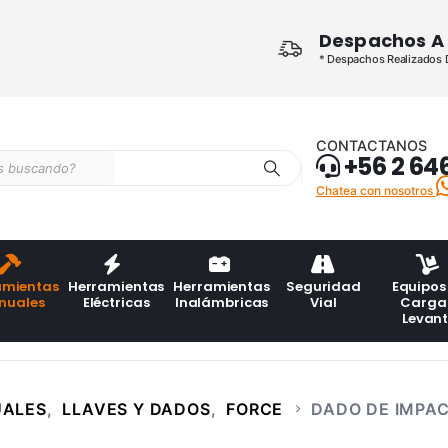
Despachos A 
* Despachos Realizados De
CONTACTANOS
+56 2 64
Chatea con nosotros
amientas
Herramientas
Herramientas
Seguridad
Equipos
nuales
Eléctricas
Inalámbricas
Vial
Carga
Levan
UALES
,
LLAVES Y DADOS
,
FORCE
DADO DE IMPAC