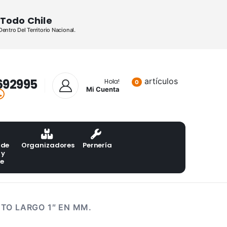
Todo Chile
ntro Del Territorio Nacional.
692995
artículos
Lista de pr
Hola!
0
Mi Cuenta
 de
Organizadores
Pernería
 y
te
TO LARGO 1″ EN MM.