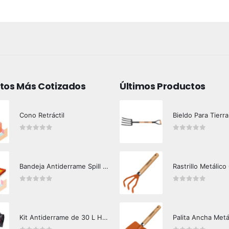
tos Más Cotizados
Últimos Productos
Cono Retráctil
Bieldo Para Tierra
0
out of 5
0
out of 5
Bandeja Antiderrame Spill Barrier 117 lts Certificada
Rastrillo Metálico
0
out of 5
0
out of 5
Kit Antiderrame de 30 L Hazard Control (Hidrocarburos - Biodegradable)
Palita Ancha Metá