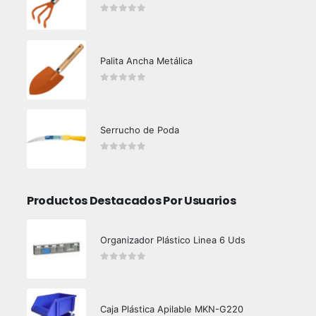
0
out of 5
Palita Ancha Metálica
0
out of 5
Serrucho de Poda
0
out of 5
Productos Destacados Por Usuarios
Organizador Plástico Linea 6 Uds
0
out of 5
Caja Plástica Apilable MKN-G220