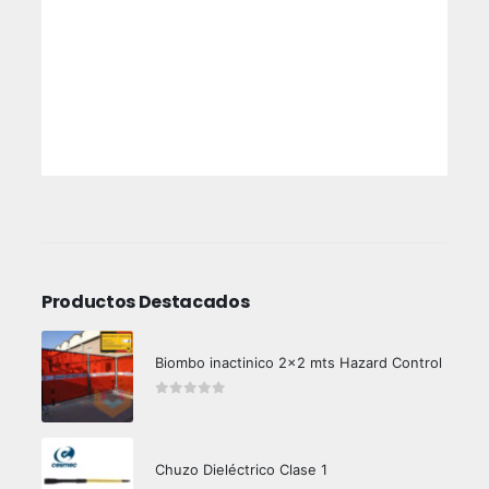
Tipo: Accesorio para herramientas de impacto
Material: Acero cromo vanadio reforzado
Encastre: 1/2”
Aplicación: Mecánica automotriz e industrial
Uso:
Apriete y afloje de tornillos hexagonales
internos (Allen) con herramientas de impacto
Productos Destacados
Biombo inactinico 2x2 mts Hazard Control
0
out of 5
Chuzo Dieléctrico Clase 1