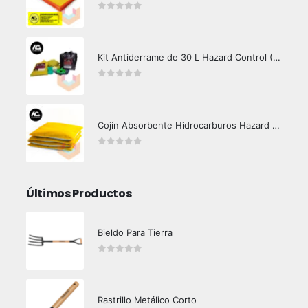
0
out of 5
Kit Antiderrame de 30 L Hazard Control (Hidrocarburos - Biodegradable)
0
out of 5
Cojín Absorbente Hidrocarburos Hazard Control
0
out of 5
Últimos Productos
Bieldo Para Tierra
0
out of 5
Rastrillo Metálico Corto