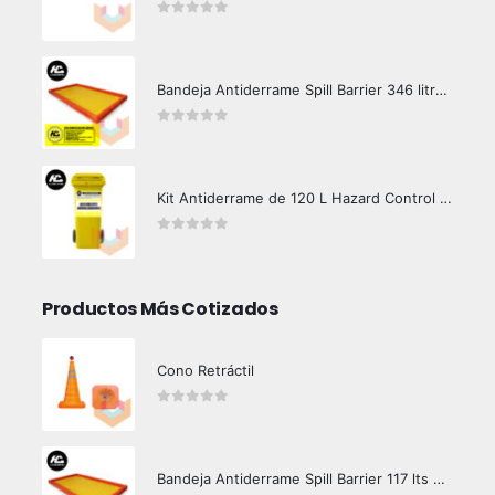
0
out of 5
Bandeja Antiderrame Spill Barrier 346 litros Certificada
0
out of 5
Kit Antiderrame de 120 L Hazard Control (Hidrocarburos - Biodegradable)
0
out of 5
Productos Más Cotizados
Cono Retráctil
0
out of 5
Bandeja Antiderrame Spill Barrier 117 lts Certificada