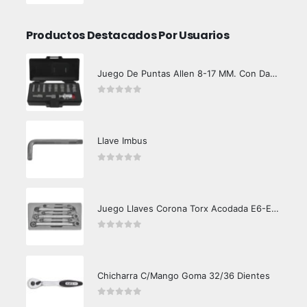
Productos Destacados Por Usuarios
Juego De Puntas Allen 8-17 MM. Con Dado Toma
0
out of 5
Llave Imbus
0
out of 5
Juego Llaves Corona Torx Acodada E6-E24
0
out of 5
Chicharra C/Mango Goma 32/36 Dientes
0
out of 5