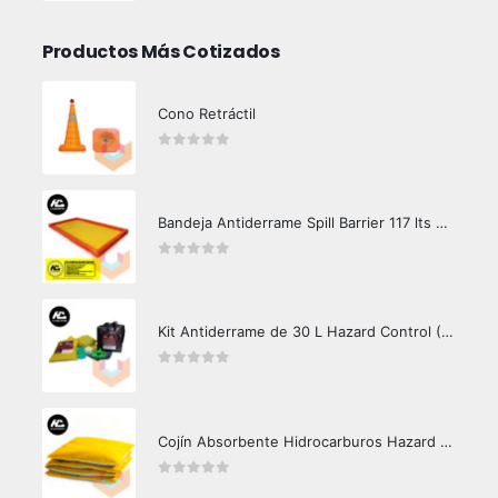
Productos Más Cotizados
Cono Retráctil
0
out of 5
Bandeja Antiderrame Spill Barrier 117 lts Certificada
0
out of 5
Kit Antiderrame de 30 L Hazard Control (Hidrocarburos - Biodegradable)
0
out of 5
Cojín Absorbente Hidrocarburos Hazard Control
0
out of 5