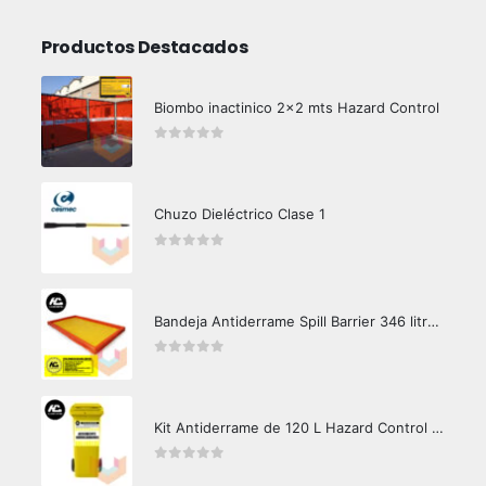
Productos Destacados
Biombo inactinico 2x2 mts Hazard Control
0
out of 5
Chuzo Dieléctrico Clase 1
0
out of 5
Bandeja Antiderrame Spill Barrier 346 litros Certificada
0
out of 5
Kit Antiderrame de 120 L Hazard Control (Hidrocarburos - Biodegradable)
0
out of 5