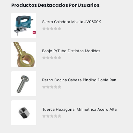
Productos Destacados Por Usuarios
Sierra Caladora Makita JV0600K
0
out of 5
Banjo P/Tubo Distintas Medidas
0
out of 5
Perno Cocina Cabeza Binding Doble Ranura UNC Zincado
0
out of 5
Tuerca Hexagonal Milimétrica Acero Alta
0
out of 5