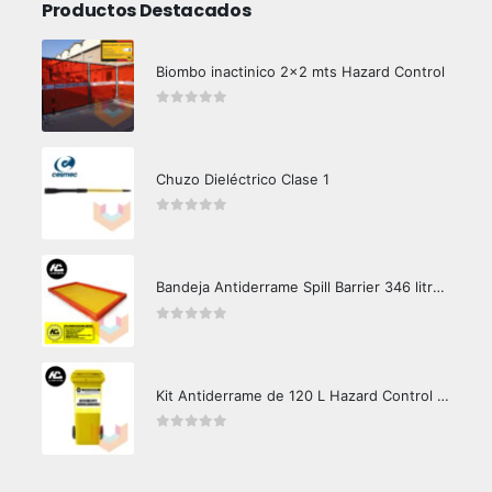
Productos Destacados
Biombo inactinico 2x2 mts Hazard Control
0
out of 5
Chuzo Dieléctrico Clase 1
0
out of 5
Bandeja Antiderrame Spill Barrier 346 litros Certificada
0
out of 5
Kit Antiderrame de 120 L Hazard Control (Hidrocarburos - Biodegradable)
0
out of 5