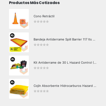
Productos Más Cotizados
Cono Retráctil
0
out of 5
Bandeja Antiderrame Spill Barrier 117 lts Certificada
0
out of 5
Kit Antiderrame de 30 L Hazard Control (Hidrocarburos - Biodegradable)
0
out of 5
Cojín Absorbente Hidrocarburos Hazard Control
0
out of 5