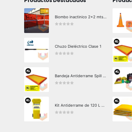
Productos Destacados
Produc
Biombo inactinico 2x2 mts Hazard Control
0
out of 5
Chuzo Dieléctrico Clase 1
0
out of 5
Bandeja Antiderrame Spill Barrier 346 litros Certificada
0
out of 5
Kit Antiderrame de 120 L Hazard Control (Hidrocarburos - Biodegradable)
0
out of 5