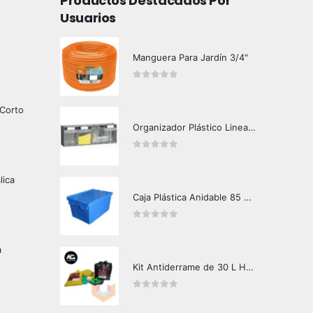
Productos Destacados Por
Usuarios
Manguera Para Jardín 3/4"
0
out of 5
 Corto
Organizador Plástico Linea 4 Uds
0
out of 5
lica
Caja Plástica Anidable 85 Lts MKN-330
0
out of 5
a
Kit Antiderrame de 30 L Hazard Control (Hidrocarburos - Biodegradable)
0
out of 5