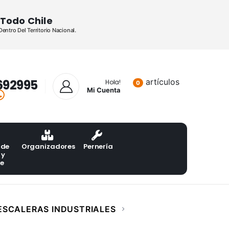
Todo Chile
ntro Del Territorio Nacional.
692995
artículos
Lista de pr
Hola!
0
Mi Cuenta
 de
Organizadores
Pernería
 y
te
ESCALERAS INDUSTRIALES