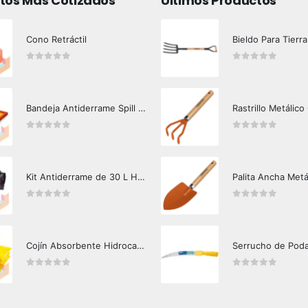
tos Más Cotizados
Últimos Productos
Cono Retráctil
Bieldo Para Tierra
0
out of 5
0
out of 5
Bandeja Antiderrame Spill Barrier 117 lts Certificada
Rastrillo Metálico
0
out of 5
0
out of 5
Kit Antiderrame de 30 L Hazard Control (Hidrocarburos - Biodegradable)
Palita Ancha Metá
0
out of 5
0
out of 5
Cojín Absorbente Hidrocarburos Hazard Control
Serrucho de Pod
0
out of 5
0
out of 5