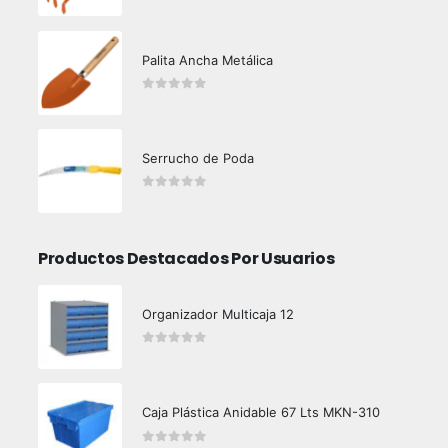
0
out of 5
Palita Ancha Metálica
0
out of 5
Serrucho de Poda
0
out of 5
Productos Destacados Por Usuarios
Organizador Multicaja 12
0
out of 5
Caja Plástica Anidable 67 Lts MKN-310