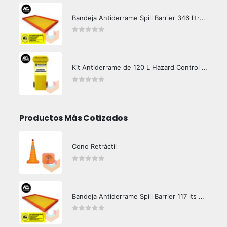
Bandeja Antiderrame Spill Barrier 346 litros Certificada
0
out of 5
Kit Antiderrame de 120 L Hazard Control (Hidrocarburos - Biodegradable)
0
out of 5
Productos Más Cotizados
Cono Retráctil
0
out of 5
Bandeja Antiderrame Spill Barrier 117 lts Certificada
0
out of 5