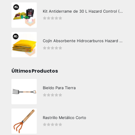
Kit Antiderrame de 30 L Hazard Control (Hidrocarburos - Biodegradable)
0
out of 5
Cojín Absorbente Hidrocarburos Hazard Control
0
out of 5
Últimos Productos
Bieldo Para Tierra
0
out of 5
Rastrillo Metálico Corto
0
out of 5