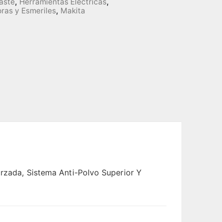
aste
,
Herramientas Eléctricas
,
oras y Esmeriles
,
Makita
orzada, Sistema Anti-Polvo Superior Y