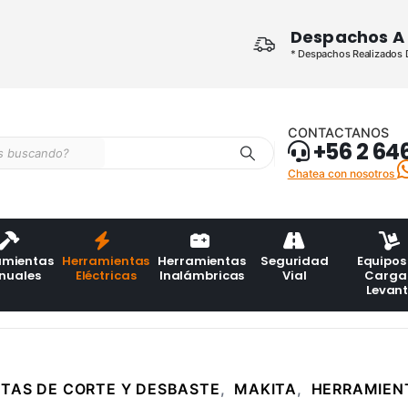
Despachos A 
* Despachos Realizados De
CONTACTANOS
+56 2 64
Chatea con nosotros
amientas
Herramientas
Herramientas
Seguridad
Equipos
nuales
Eléctricas
Inalámbricas
Vial
Carga
Levan
TAS DE CORTE Y DESBASTE
,
MAKITA
,
HERRAMIENT