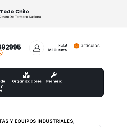
Todo Chile
ntro Del Territorio Nacional.
692995
artículos
Lista de pr
Hola!
0
Mi Cuenta
 de
Organizadores
Pernería
 y
te
AS Y EQUIPOS INDUSTRIALES
,