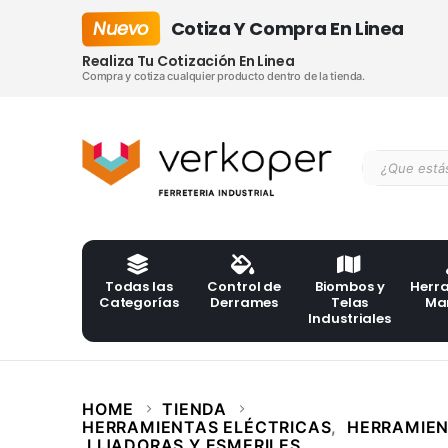
Nuevo
Cotiza Y Compra En Linea
Realiza Tu Cotización En Linea
Compra y cotiza cualquier producto dentro de la tienda.
Todas las
Control de
Biombos y
Herr
Categorías
Derrames
Telas
Ma
Industriales
HOME
TIENDA
HERRAMIENTAS ELÉCTRICAS
,
HERRAMIEN
LIJADORAS Y ESMERILES