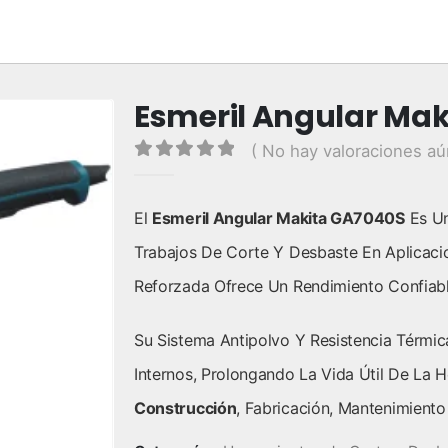
Esmeril Angular Ma
( No hay valoraciones aú
0
out of 5
El
Esmeril Angular Makita GA7040S
Es Un
Trabajos De Corte Y Desbaste En Aplicacion
Reforzada Ofrece Un Rendimiento Confiabl
Su Sistema Antipolvo Y Resistencia Térm
Internos, Prolongando La Vida Útil De La H
Construcción
, Fabricación, Mantenimient