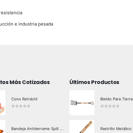
r
resistencia
ucción e industria pesada
tos Más Cotizados
Últimos Productos
Cono Retráctil
Bieldo Para Tierra
0
out of 5
0
out of 5
Bandeja Antiderrame Spill Barrier 117 lts Certificada
Rastrillo Metálico