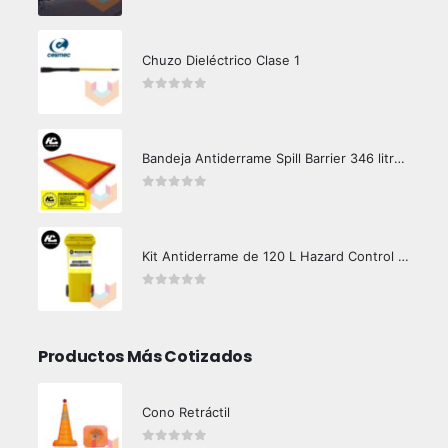
0
out of 5
Chuzo Dieléctrico Clase 1
0
out of 5
Bandeja Antiderrame Spill Barrier 346 litros Certificada
0
out of 5
Kit Antiderrame de 120 L Hazard Control (Hidrocarburos - Biodegradable)
0
out of 5
Productos Más Cotizados
Cono Retráctil