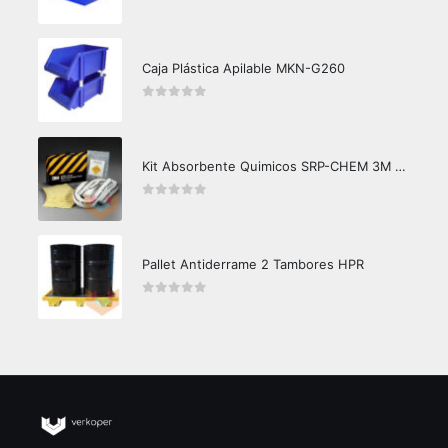
0
out of 5
Caja Plástica Apilable MKN-G260
0
out of 5
Kit Absorbente Quimicos SRP-CHEM 3M Caja Master
0
out of 5
Pallet Antiderrame 2 Tambores HPR
0
out of 5