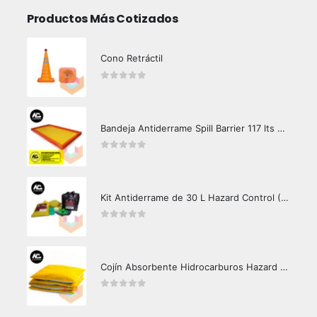
Productos Más Cotizados
Cono Retráctil
0
out of 5
Bandeja Antiderrame Spill Barrier 117 lts Certificada
0
out of 5
Kit Antiderrame de 30 L Hazard Control (Hidrocarburos - Biodegradable)
0
out of 5
Cojín Absorbente Hidrocarburos Hazard Control
0
out of 5