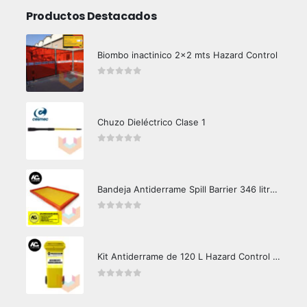
Productos Destacados
Biombo inactinico 2x2 mts Hazard Control
0
out of 5
Chuzo Dieléctrico Clase 1
0
out of 5
Bandeja Antiderrame Spill Barrier 346 litros Certificada
0
out of 5
Kit Antiderrame de 120 L Hazard Control (Hidrocarburos - Biodegradable)
0
out of 5