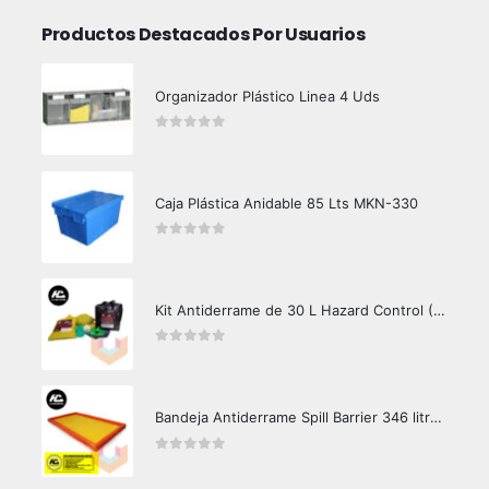
Productos Destacados Por Usuarios
Organizador Plástico Linea 4 Uds
0
out of 5
Caja Plástica Anidable 85 Lts MKN-330
0
out of 5
Kit Antiderrame de 30 L Hazard Control (Hidrocarburos - Biodegradable)
0
out of 5
Bandeja Antiderrame Spill Barrier 346 litros Certificada
0
out of 5