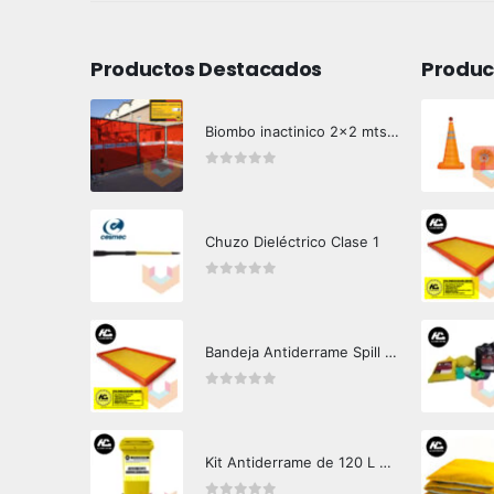
Productos Destacados
Produc
Biombo inactinico 2x2 mts Hazard Control
0
out of 5
Chuzo Dieléctrico Clase 1
0
out of 5
Bandeja Antiderrame Spill Barrier 346 litros Certificada
0
out of 5
Kit Antiderrame de 120 L Hazard Control (Hidrocarburos - Biodegradable)