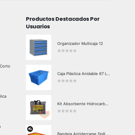
Productos Destacados Por
Usuarios
Organizador Multicaja 12
0
out of 5
 Corto
Caja Plástica Anidable 67 Lts MKN-310
0
out of 5
lica
Kit Absorbente Hidrocarburos Crunch Oil K3000
0
out of 5
a
Bandeja Antiderrame Spill Barrier 160 litros Certificada