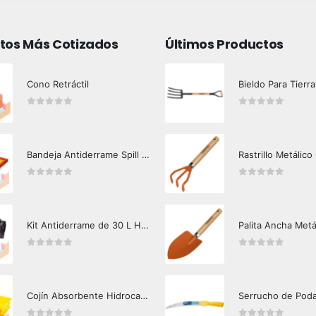
tos Más Cotizados
Últimos Productos
Cono Retráctil
Bieldo Para Tierra
0
out of 5
0
out of 5
Bandeja Antiderrame Spill Barrier 117 lts Certificada
Rastrillo Metálico
0
out of 5
0
out of 5
Kit Antiderrame de 30 L Hazard Control (Hidrocarburos - Biodegradable)
Palita Ancha Metá
0
out of 5
0
out of 5
Cojín Absorbente Hidrocarburos Hazard Control
Serrucho de Pod