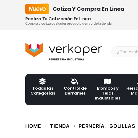
Nuevo
Cotiza Y Compra En Linea
Realiza Tu Cotización En Linea
Compra y cotiza cualquier producto dentro de la tienda.
Todas las
Control de
Biombos y
Herr
Categorías
Derrames
Telas
Ma
Industriales
HOME
TIENDA
PERNERÍA
,
GOLILLAS