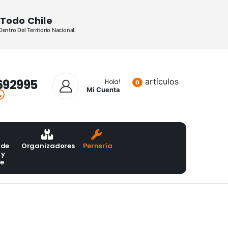
Todo Chile
ntro Del Territorio Nacional.
692995
artículos
Lista de pr
Hola!
0
Mi Cuenta
 de
Organizadores
Pernería
 y
te