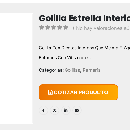
Golilla Estrella Interi
( No hay valoraciones aú
0
out of 5
Golilla Con Dientes Internos Que Mejora El Aga
Entornos Con Vibraciones.
Categorías:
Golillas
,
Pernería
COTIZAR PRODUCTO