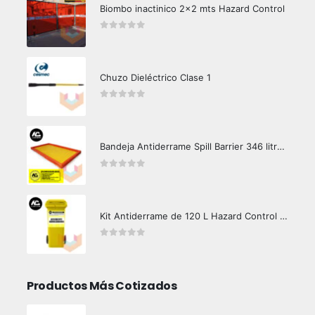
Biombo inactinico 2x2 mts Hazard Control
0
out of 5
Chuzo Dieléctrico Clase 1
0
out of 5
Bandeja Antiderrame Spill Barrier 346 litros Certificada
0
out of 5
Kit Antiderrame de 120 L Hazard Control (Hidrocarburos - Biodegradable)
0
out of 5
Productos Más Cotizados