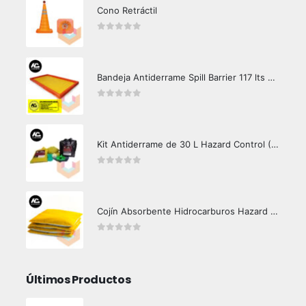
Cono Retráctil
0
out of 5
Bandeja Antiderrame Spill Barrier 117 lts Certificada
0
out of 5
Kit Antiderrame de 30 L Hazard Control (Hidrocarburos - Biodegradable)
0
out of 5
Cojín Absorbente Hidrocarburos Hazard Control
0
out of 5
Últimos Productos