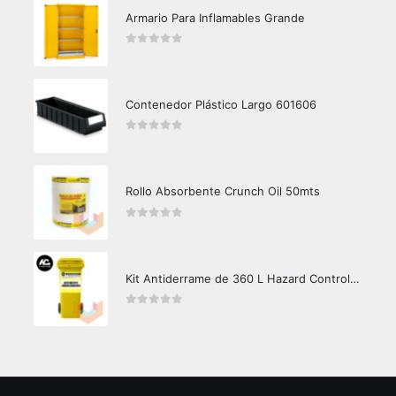
Armario Para Inflamables Grande
0
out of 5
Contenedor Plástico Largo 601606
0
out of 5
Rollo Absorbente Crunch Oil 50mts
0
out of 5
Kit Antiderrame de 360 L Hazard Control (Hidrocarburos - Biodegradable)
0
out of 5