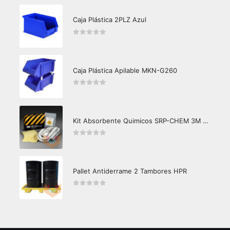
Caja Plástica 2PLZ Azul
0
out of 5
Caja Plástica Apilable MKN-G260
0
out of 5
Kit Absorbente Quimicos SRP-CHEM 3M Caja Master
0
out of 5
Pallet Antiderrame 2 Tambores HPR
0
out of 5