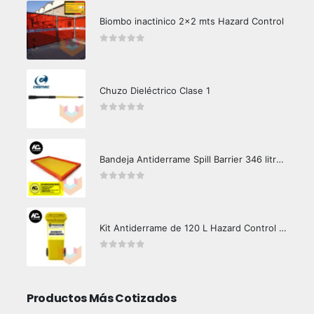
Biombo inactinico 2x2 mts Hazard Control
0
out of 5
Chuzo Dieléctrico Clase 1
0
out of 5
Bandeja Antiderrame Spill Barrier 346 litros Certificada
0
out of 5
Kit Antiderrame de 120 L Hazard Control (Hidrocarburos - Biodegradable)
0
out of 5
Productos Más Cotizados