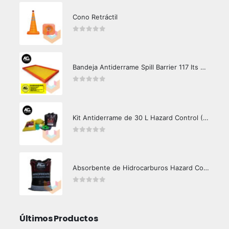
Cono Retráctil
0
out of 5
Bandeja Antiderrame Spill Barrier 117 lts Certificada
0
out of 5
Kit Antiderrame de 30 L Hazard Control (Hidrocarburos - Biodegradable)
0
out of 5
Absorbente de Hidrocarburos Hazard Control 12 Kg
0
out of 5
Últimos Productos