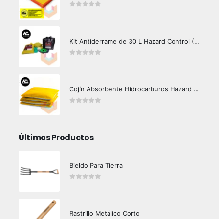
0
out of 5
Kit Antiderrame de 30 L Hazard Control (Hidrocarburos - Biodegradable)
0
out of 5
Cojín Absorbente Hidrocarburos Hazard Control
0
out of 5
Últimos Productos
Bieldo Para Tierra
0
out of 5
Rastrillo Metálico Corto