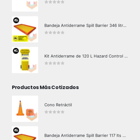
0
out of 5
Bandeja Antiderrame Spill Barrier 346 litros Certificada
0
out of 5
Kit Antiderrame de 120 L Hazard Control (Hidrocarburos - Biodegradable)
0
out of 5
Productos Más Cotizados
Cono Retráctil
0
out of 5
Bandeja Antiderrame Spill Barrier 117 lts Certificada