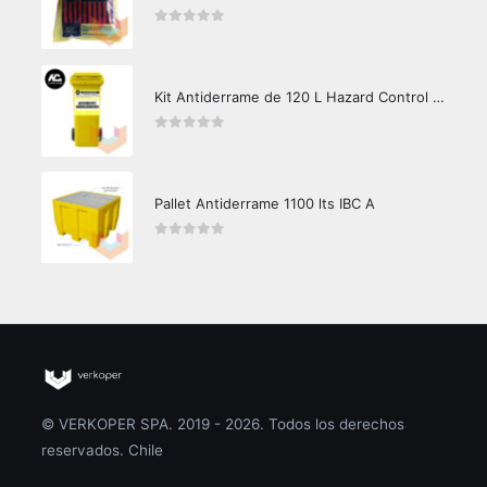
0
out of 5
Kit Antiderrame de 120 L Hazard Control (Hidrocarburos - Biodegradable)
0
out of 5
Pallet Antiderrame 1100 lts IBC A
0
out of 5
© VERKOPER SPA. 2019 - 2026. Todos los derechos
reservados. Chile