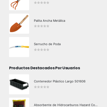
0
out of 5
Palita Ancha Metálica
0
out of 5
Serrucho de Poda
0
out of 5
Productos Destacados Por Usuarios
Contenedor Plástico Largo 501606
0
out of 5
Absorbente de Hidrocarburos Hazard Control 1kg