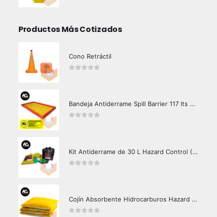
Productos Más Cotizados
Cono Retráctil
0
out of 5
Bandeja Antiderrame Spill Barrier 117 lts Certificada
0
out of 5
Kit Antiderrame de 30 L Hazard Control (Hidrocarburos - Biodegradable)
0
out of 5
Cojín Absorbente Hidrocarburos Hazard Control