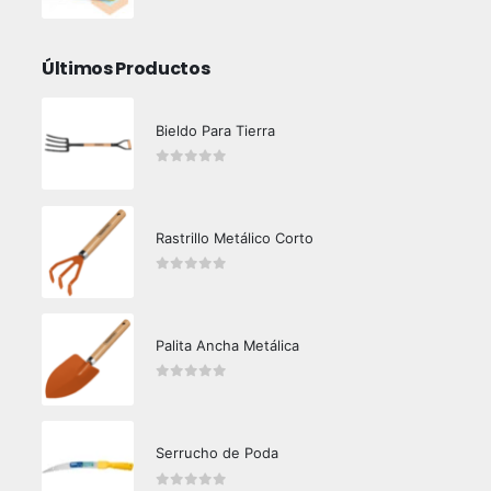
0
out of 5
Últimos Productos
Bieldo Para Tierra
0
out of 5
Rastrillo Metálico Corto
0
out of 5
Palita Ancha Metálica
0
out of 5
Serrucho de Poda