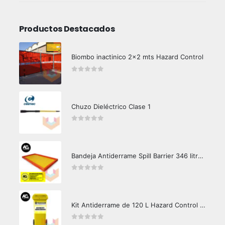
Productos Destacados
Biombo inactinico 2x2 mts Hazard Control
0
out of 5
Chuzo Dieléctrico Clase 1
0
out of 5
Bandeja Antiderrame Spill Barrier 346 litros Certificada
0
out of 5
Kit Antiderrame de 120 L Hazard Control (Hidrocarburos - Biodegradable)
0
out of 5