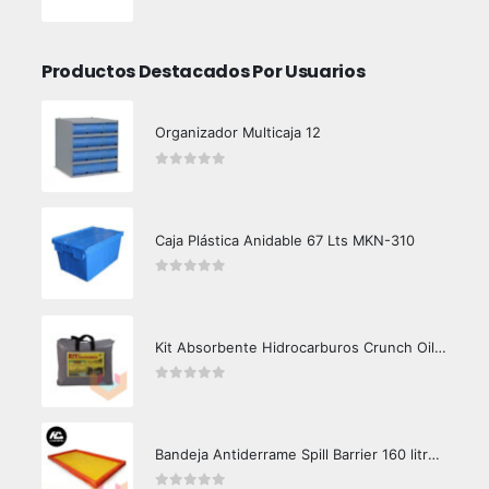
0
out of 5
Productos Destacados Por Usuarios
Organizador Multicaja 12
0
out of 5
Caja Plástica Anidable 67 Lts MKN-310
0
out of 5
Kit Absorbente Hidrocarburos Crunch Oil K3000
0
out of 5
Bandeja Antiderrame Spill Barrier 160 litros Certificada