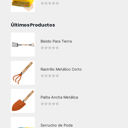
0
out of 5
Últimos Productos
Bieldo Para Tierra
0
out of 5
Rastrillo Metálico Corto
0
out of 5
Palita Ancha Metálica
0
out of 5
Serrucho de Poda