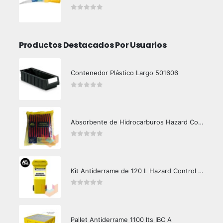
0
out of 5
Productos Destacados Por Usuarios
Contenedor Plástico Largo 501606
0
out of 5
Absorbente de Hidrocarburos Hazard Control 1kg
0
out of 5
Kit Antiderrame de 120 L Hazard Control (Hidrocarburos - Biodegradable)
0
out of 5
Pallet Antiderrame 1100 lts IBC A