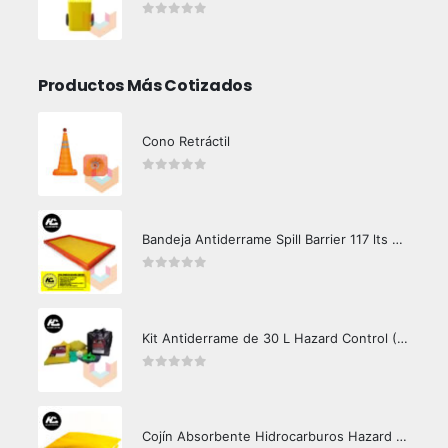
0
out of 5
Productos Más Cotizados
Cono Retráctil
0
out of 5
Bandeja Antiderrame Spill Barrier 117 lts Certificada
0
out of 5
Kit Antiderrame de 30 L Hazard Control (Hidrocarburos - Biodegradable)
0
out of 5
Cojín Absorbente Hidrocarburos Hazard Control