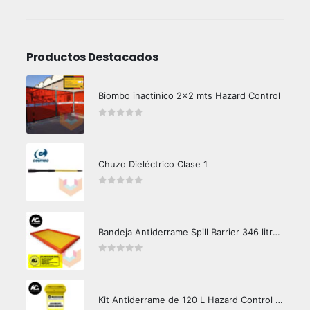
Productos Destacados
Biombo inactinico 2x2 mts Hazard Control
0
out of 5
Chuzo Dieléctrico Clase 1
0
out of 5
Bandeja Antiderrame Spill Barrier 346 litros Certificada
0
out of 5
Kit Antiderrame de 120 L Hazard Control (Hidrocarburos - Biodegradable)