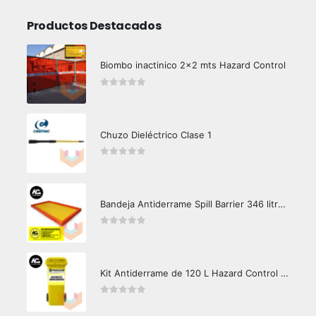
Productos Destacados
Biombo inactinico 2x2 mts Hazard Control
0
out of 5
Chuzo Dieléctrico Clase 1
0
out of 5
Bandeja Antiderrame Spill Barrier 346 litros Certificada
0
out of 5
Kit Antiderrame de 120 L Hazard Control (Hidrocarburos - Biodegradable)
0
out of 5