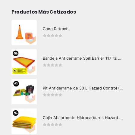
Productos Más Cotizados
Cono Retráctil
0
out of 5
Bandeja Antiderrame Spill Barrier 117 lts Certificada
0
out of 5
Kit Antiderrame de 30 L Hazard Control (Hidrocarburos - Biodegradable)
0
out of 5
Cojín Absorbente Hidrocarburos Hazard Control
0
out of 5