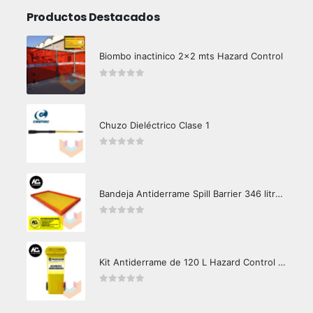
Productos Destacados
Biombo inactinico 2x2 mts Hazard Control
0
out of 5
Chuzo Dieléctrico Clase 1
0
out of 5
Bandeja Antiderrame Spill Barrier 346 litros Certificada
0
out of 5
Kit Antiderrame de 120 L Hazard Control (Hidrocarburos - Biodegradable)
0
out of 5