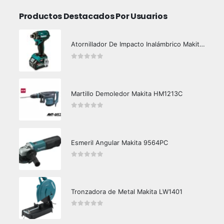
Productos Destacados Por Usuarios
Atornillador De Impacto Inalámbrico Makita TD003G
0
out of 5
Martillo Demoledor Makita HM1213C
0
out of 5
Esmeril Angular Makita 9564PC
0
out of 5
Tronzadora de Metal Makita LW1401
0
out of 5