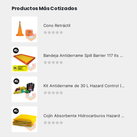
Productos Más Cotizados
Cono Retráctil
0
out of 5
Bandeja Antiderrame Spill Barrier 117 lts Certificada
0
out of 5
Kit Antiderrame de 30 L Hazard Control (Hidrocarburos - Biodegradable)
0
out of 5
Cojín Absorbente Hidrocarburos Hazard Control
0
out of 5