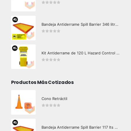
0
out of 5
Bandeja Antiderrame Spill Barrier 346 litros Certificada
0
out of 5
Kit Antiderrame de 120 L Hazard Control (Hidrocarburos - Biodegradable)
0
out of 5
Productos Más Cotizados
Cono Retráctil
0
out of 5
Bandeja Antiderrame Spill Barrier 117 lts Certificada