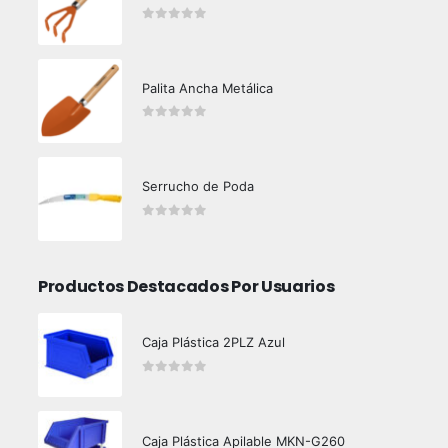
0
out of 5
Palita Ancha Metálica
0
out of 5
Serrucho de Poda
0
out of 5
Productos Destacados Por Usuarios
Caja Plástica 2PLZ Azul
0
out of 5
Caja Plástica Apilable MKN-G260