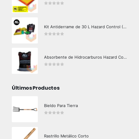
0
out of 5
Kit Antiderrame de 30 L Hazard Control (Hidrocarburos - Biodegradable)
0
out of 5
Absorbente de Hidrocarburos Hazard Control 12 Kg
0
out of 5
Últimos Productos
Bieldo Para Tierra
0
out of 5
Rastrillo Metálico Corto