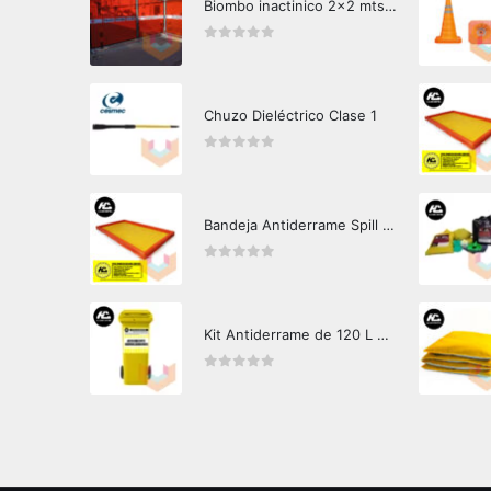
Biombo inactinico 2x2 mts Hazard Control
0
out of 5
Chuzo Dieléctrico Clase 1
0
out of 5
Bandeja Antiderrame Spill Barrier 346 litros Certificada
0
out of 5
Kit Antiderrame de 120 L Hazard Control (Hidrocarburos - Biodegradable)
0
out of 5