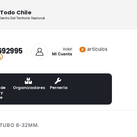
Todo Chile
ntro Del Territorio Nacional.
692995
artículos
Lista de pr
Hola!
0
Mi Cuenta
 de
Organizadores
Pernería
 y
te
 TUBO 8-32MM.