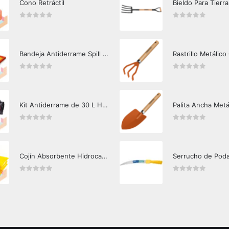
Cono Retráctil
Bieldo Para Tierra
0
out of 5
0
out of 5
Bandeja Antiderrame Spill Barrier 117 lts Certificada
Rastrillo Metálico
0
out of 5
0
out of 5
Kit Antiderrame de 30 L Hazard Control (Hidrocarburos - Biodegradable)
Palita Ancha Metá
0
out of 5
0
out of 5
Cojín Absorbente Hidrocarburos Hazard Control
Serrucho de Pod
0
out of 5
0
out of 5