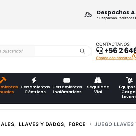
Despachos A 
* Despachos Realizados De
CONTACTANOS
+56 2 64
Chatea con nosotros
amientas
Herramientas
Herramientas
Seguridad
Equipos
nuales
Eléctricas
Inalámbricas
Vial
Carga
Levan
UALES
,
LLAVES Y DADOS
,
FORCE
JUEGO LLAVES