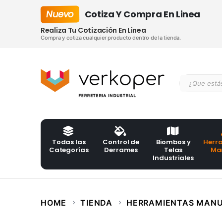
Nuevo
Cotiza Y Compra En Linea
Realiza Tu Cotización En Linea
Compra y cotiza cualquier producto dentro de la tienda.
Todas las
Control de
Biombos y
Herr
Categorías
Derrames
Telas
Ma
Industriales
HOME
TIENDA
HERRAMIENTAS MAN