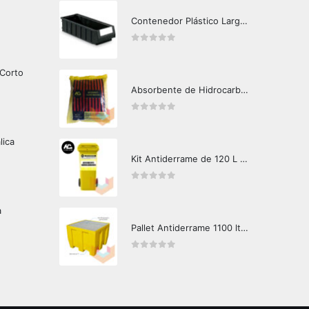
Contenedor Plástico Largo 501606
0
out of 5
 Corto
Absorbente de Hidrocarburos Hazard Control 1kg
0
out of 5
lica
Kit Antiderrame de 120 L Hazard Control (Hidrocarburos - Biodegradable)
0
out of 5
a
Pallet Antiderrame 1100 lts IBC A
0
out of 5