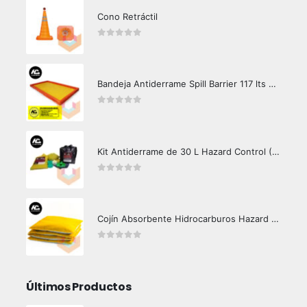
Cono Retráctil
0
out of 5
Bandeja Antiderrame Spill Barrier 117 lts Certificada
0
out of 5
Kit Antiderrame de 30 L Hazard Control (Hidrocarburos - Biodegradable)
0
out of 5
Cojín Absorbente Hidrocarburos Hazard Control
0
out of 5
Últimos Productos