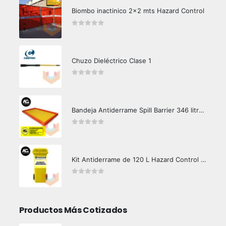
Biombo inactinico 2x2 mts Hazard Control
0
out of 5
Chuzo Dieléctrico Clase 1
0
out of 5
Bandeja Antiderrame Spill Barrier 346 litros Certificada
0
out of 5
Kit Antiderrame de 120 L Hazard Control (Hidrocarburos - Biodegradable)
0
out of 5
Productos Más Cotizados