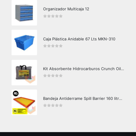
Organizador Multicaja 12
0
out of 5
Caja Plástica Anidable 67 Lts MKN-310
0
out of 5
Kit Absorbente Hidrocarburos Crunch Oil K3000
0
out of 5
Bandeja Antiderrame Spill Barrier 160 litros Certificada
0
out of 5