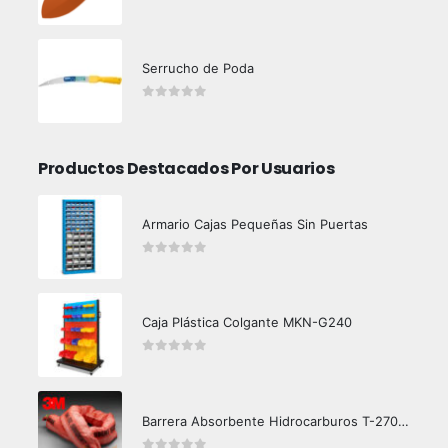
0
out of 5
Serrucho de Poda
0
out of 5
Productos Destacados Por Usuarios
Armario Cajas Pequeñas Sin Puertas
0
out of 5
Caja Plástica Colgante MKN-G240
0
out of 5
Barrera Absorbente Hidrocarburos T-270 3M