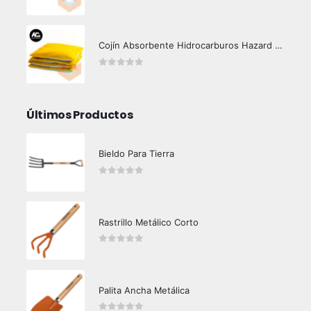
0
out of 5
Cojín Absorbente Hidrocarburos Hazard Control
0
out of 5
Últimos Productos
Bieldo Para Tierra
0
out of 5
Rastrillo Metálico Corto
0
out of 5
Palita Ancha Metálica