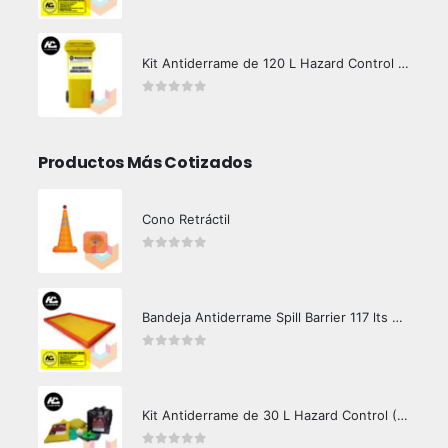
0
out of 5
Kit Antiderrame de 120 L Hazard Control (Hidrocarburos - Biodegradable)
0
out of 5
Productos Más Cotizados
Cono Retráctil
0
out of 5
Bandeja Antiderrame Spill Barrier 117 lts Certificada
0
out of 5
Kit Antiderrame de 30 L Hazard Control (Hidrocarburos - Biodegradable)