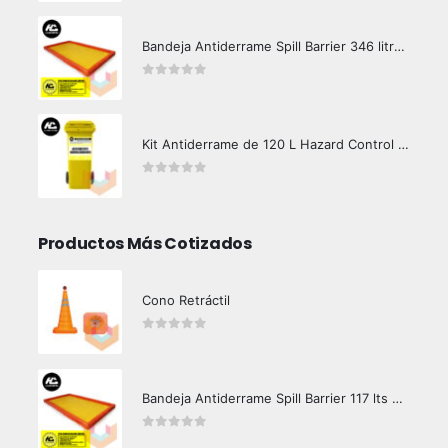
Bandeja Antiderrame Spill Barrier 346 litros Certificada
0
out of 5
Kit Antiderrame de 120 L Hazard Control (Hidrocarburos - Biodegradable)
0
out of 5
Productos Más Cotizados
Cono Retráctil
0
out of 5
Bandeja Antiderrame Spill Barrier 117 lts Certificada
0
out of 5