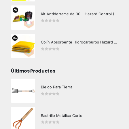
Kit Antiderrame de 30 L Hazard Control (Hidrocarburos - Biodegradable)
0
out of 5
Cojín Absorbente Hidrocarburos Hazard Control
0
out of 5
Últimos Productos
Bieldo Para Tierra
0
out of 5
Rastrillo Metálico Corto
0
out of 5