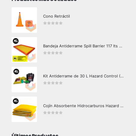
Cono Retráctil
0
out of 5
Bandeja Antiderrame Spill Barrier 117 lts Certificada
0
out of 5
Kit Antiderrame de 30 L Hazard Control (Hidrocarburos - Biodegradable)
0
out of 5
Cojín Absorbente Hidrocarburos Hazard Control
0
out of 5
Últimos Productos