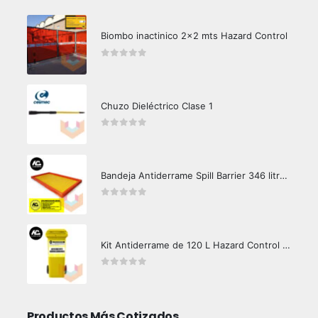
Biombo inactinico 2x2 mts Hazard Control
0
out of 5
Chuzo Dieléctrico Clase 1
0
out of 5
Bandeja Antiderrame Spill Barrier 346 litros Certificada
0
out of 5
Kit Antiderrame de 120 L Hazard Control (Hidrocarburos - Biodegradable)
0
out of 5
Productos Más Cotizados