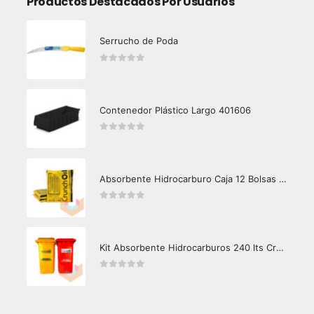
Productos Destacados Por Usuarios
Serrucho de Poda
0
out of 5
Contenedor Plástico Largo 401606
0
out of 5
Absorbente Hidrocarburo Caja 12 Bolsas 1 kg Crunch Oil
0
out of 5
Kit Absorbente Hidrocarburos 240 lts Crunch Oil Área Limpia
0
out of 5