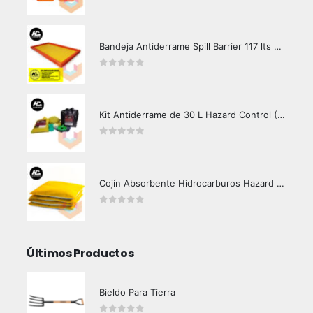
0
out of 5
Bandeja Antiderrame Spill Barrier 117 lts Certificada
0
out of 5
Kit Antiderrame de 30 L Hazard Control (Hidrocarburos - Biodegradable)
0
out of 5
Cojín Absorbente Hidrocarburos Hazard Control
0
out of 5
Últimos Productos
Bieldo Para Tierra