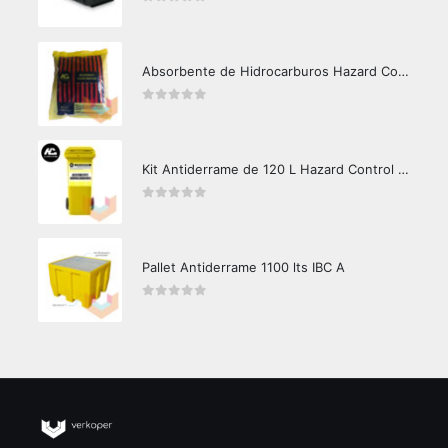
0
out of 5
Absorbente de Hidrocarburos Hazard Control 1kg
0
out of 5
Kit Antiderrame de 120 L Hazard Control (Hidrocarburos - Biodegradable)
0
out of 5
Pallet Antiderrame 1100 lts IBC A
0
out of 5