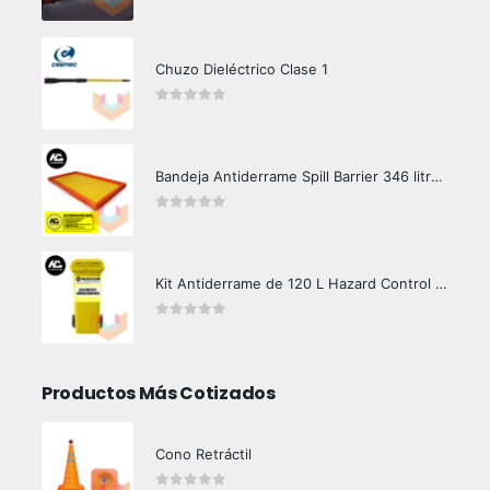
0
out of 5
Chuzo Dieléctrico Clase 1
0
out of 5
Bandeja Antiderrame Spill Barrier 346 litros Certificada
0
out of 5
Kit Antiderrame de 120 L Hazard Control (Hidrocarburos - Biodegradable)
0
out of 5
Productos Más Cotizados
Cono Retráctil