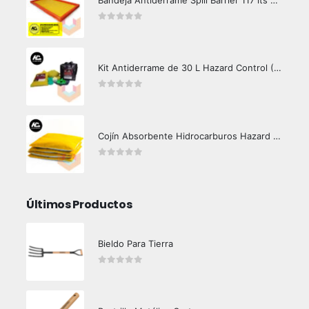
Bandeja Antiderrame Spill Barrier 117 lts Certificada
0
out of 5
Kit Antiderrame de 30 L Hazard Control (Hidrocarburos - Biodegradable)
0
out of 5
Cojín Absorbente Hidrocarburos Hazard Control
0
out of 5
Últimos Productos
Bieldo Para Tierra
0
out of 5