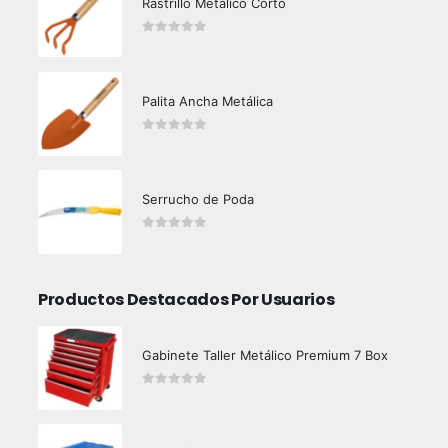
Rastrillo Metálico Corto
0
out of 5
Palita Ancha Metálica
0
out of 5
Serrucho de Poda
0
out of 5
Productos Destacados Por Usuarios
Gabinete Taller Metálico Premium 7 Box
0
out of 5