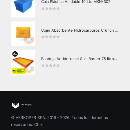
Caja Plástica Anidable 10 Lts MKN-302
0
out of 5
Cojín Absorbente Hidrocarburos Crunch Oil
0
out of 5
Bandeja Antiderrame Spill Barrier 75 litros Certificada
0
out of 5
© VERKOPER SPA. 2019 - 2026. Todos los derechos
reservados. Chile