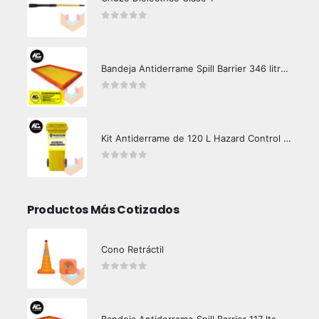
0
out of 5
Bandeja Antiderrame Spill Barrier 346 litros Certificada
0
out of 5
Kit Antiderrame de 120 L Hazard Control (Hidrocarburos - Biodegradable)
0
out of 5
Productos Más Cotizados
Cono Retráctil
0
out of 5