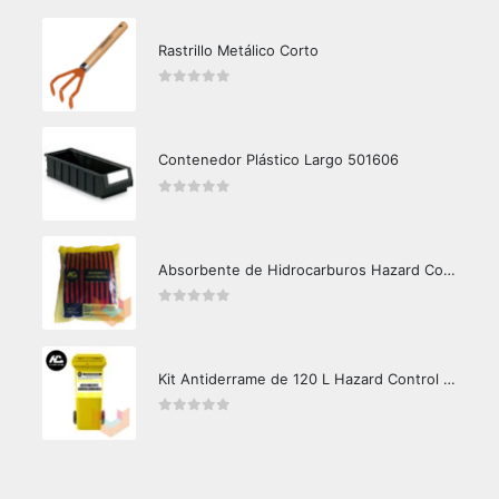
Rastrillo Metálico Corto
0
out of 5
Contenedor Plástico Largo 501606
0
out of 5
Absorbente de Hidrocarburos Hazard Control 1kg
0
out of 5
Kit Antiderrame de 120 L Hazard Control (Hidrocarburos - Biodegradable)
0
out of 5