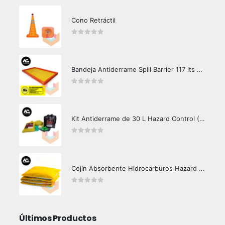
Cono Retráctil
0
out of 5
Bandeja Antiderrame Spill Barrier 117 lts Certificada
0
out of 5
Kit Antiderrame de 30 L Hazard Control (Hidrocarburos - Biodegradable)
0
out of 5
Cojín Absorbente Hidrocarburos Hazard Control
0
out of 5
Últimos Productos