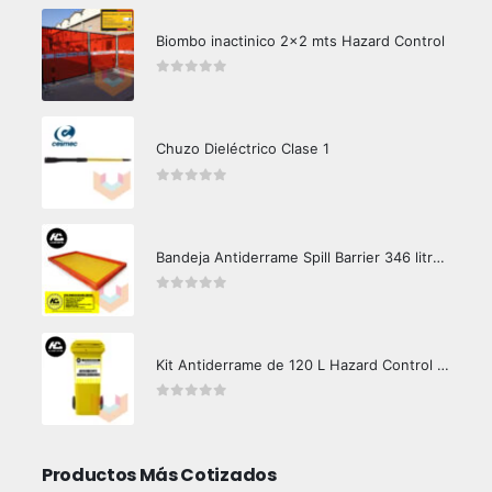
Biombo inactinico 2x2 mts Hazard Control
0
out of 5
Chuzo Dieléctrico Clase 1
0
out of 5
Bandeja Antiderrame Spill Barrier 346 litros Certificada
0
out of 5
Kit Antiderrame de 120 L Hazard Control (Hidrocarburos - Biodegradable)
0
out of 5
Productos Más Cotizados