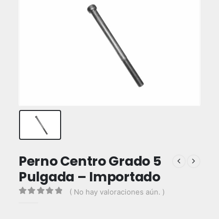
Perno Centro Grado 5
Pulgada – Importado
( No hay valoraciones aún. )
0
out of 5