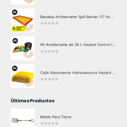
0
out of 5
Bandeja Antiderrame Spill Barrier 117 lts Certificada
0
out of 5
Kit Antiderrame de 30 L Hazard Control (Hidrocarburos - Biodegradable)
0
out of 5
Cojín Absorbente Hidrocarburos Hazard Control
0
out of 5
Últimos Productos
Bieldo Para Tierra