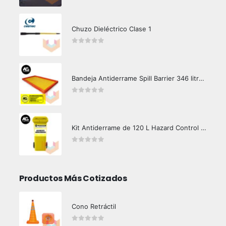
Chuzo Dieléctrico Clase 1
0
out of 5
Bandeja Antiderrame Spill Barrier 346 litros Certificada
0
out of 5
Kit Antiderrame de 120 L Hazard Control (Hidrocarburos - Biodegradable)
0
out of 5
Productos Más Cotizados
Cono Retráctil