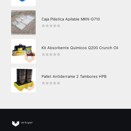
0
out of 5
Caja Plástica Apilable MKN-G710
0
out of 5
Kit Absorbente Quimicos Q200 Crunch Oil
0
out of 5
Pallet Antiderrame 2 Tambores HPB
0
out of 5