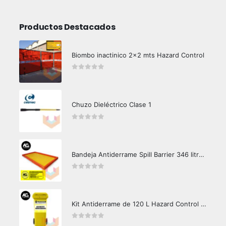
Productos Destacados
Biombo inactinico 2x2 mts Hazard Control
0
out of 5
Chuzo Dieléctrico Clase 1
0
out of 5
Bandeja Antiderrame Spill Barrier 346 litros Certificada
0
out of 5
Kit Antiderrame de 120 L Hazard Control (Hidrocarburos - Biodegradable)
0
out of 5