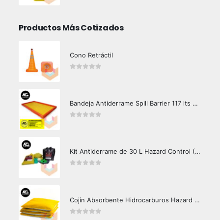
Productos Más Cotizados
Cono Retráctil
0
out of 5
Bandeja Antiderrame Spill Barrier 117 lts Certificada
0
out of 5
Kit Antiderrame de 30 L Hazard Control (Hidrocarburos - Biodegradable)
0
out of 5
Cojín Absorbente Hidrocarburos Hazard Control
0
out of 5