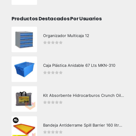
0
out of 5
Productos Destacados Por Usuarios
Organizador Multicaja 12
0
out of 5
Caja Plástica Anidable 67 Lts MKN-310
0
out of 5
Kit Absorbente Hidrocarburos Crunch Oil K3000
0
out of 5
Bandeja Antiderrame Spill Barrier 160 litros Certificada