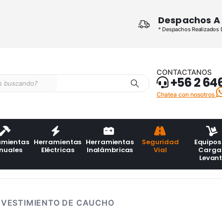
Despachos A 
* Despachos Realizados De
CONTACTANOS
+56 2 64
Chatea con nosotros
amientas
Herramientas
Herramientas
Seguridad
Equipos
nuales
Eléctricas
Inalámbricas
Vial
Carga
Levan
EVESTIMIENTO DE CAUCHO