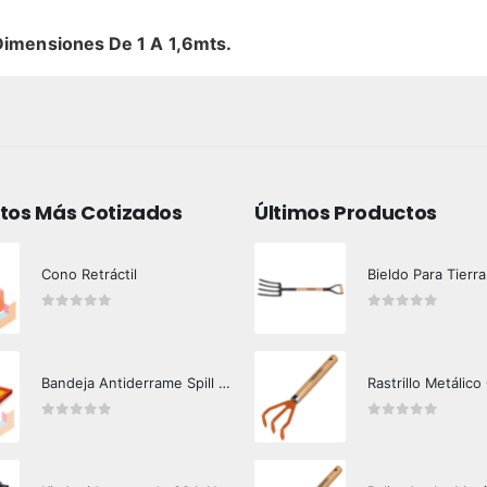
Dimensiones De 1 A 1,6mts.
tos Más Cotizados
Últimos Productos
Cono Retráctil
Bieldo Para Tierra
0
out of 5
0
out of 5
Bandeja Antiderrame Spill Barrier 117 lts Certificada
Rastrillo Metálico
0
out of 5
0
out of 5