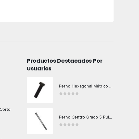
Productos Destacados Por
Usuarios
Perno Hexagonal Métrico Clase 10.9 DIN 933
0
out of 5
 Corto
Perno Centro Grado 5 Pulgada - Importado
0
out of 5