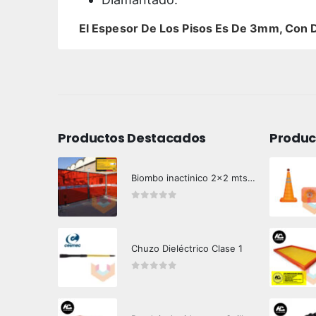
El Espesor De Los Pisos Es De 3mm, Con 
Productos Destacados
Produc
Biombo inactinico 2x2 mts Hazard Control
0
out of 5
Chuzo Dieléctrico Clase 1
0
out of 5