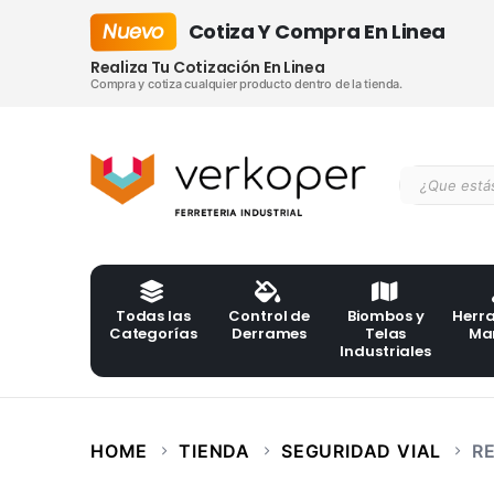
Nuevo
Cotiza Y Compra En Linea
Realiza Tu Cotización En Linea
Compra y cotiza cualquier producto dentro de la tienda.
Todas las
Control de
Biombos y
Herr
Categorías
Derrames
Telas
Ma
Industriales
HOME
TIENDA
SEGURIDAD VIAL
R