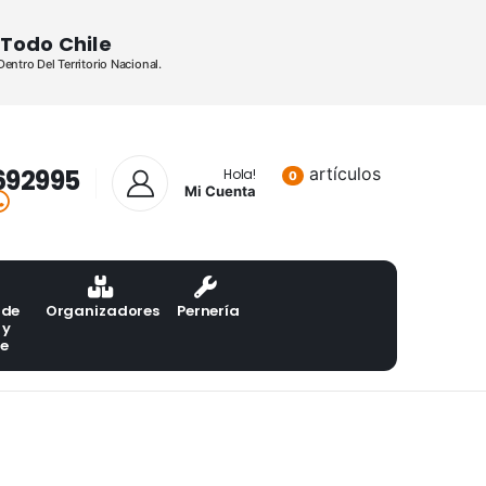
Todo Chile
ntro Del Territorio Nacional.
692995
artículos
Lista de pr
Hola!
0
Mi Cuenta
 de
Organizadores
Pernería
 y
te