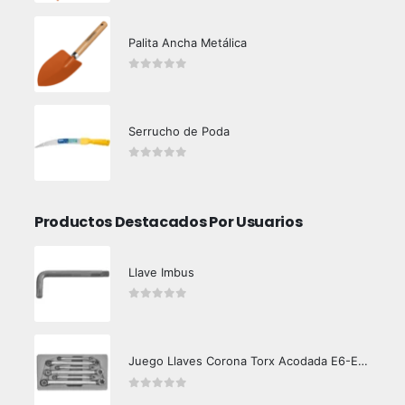
Palita Ancha Metálica
0
out of 5
Serrucho de Poda
0
out of 5
Productos Destacados Por Usuarios
Llave Imbus
0
out of 5
Juego Llaves Corona Torx Acodada E6-E24
0
out of 5