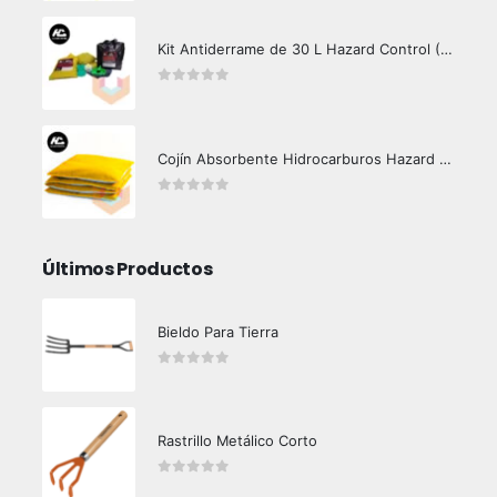
Kit Antiderrame de 30 L Hazard Control (Hidrocarburos - Biodegradable)
0
out of 5
Cojín Absorbente Hidrocarburos Hazard Control
0
out of 5
Últimos Productos
Bieldo Para Tierra
0
out of 5
Rastrillo Metálico Corto
0
out of 5