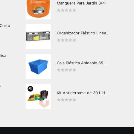
Manguera Para Jardín 3/4"
0
out of 5
 Corto
Organizador Plástico Linea 4 Uds
0
out of 5
lica
Caja Plástica Anidable 85 Lts MKN-330
0
out of 5
a
Kit Antiderrame de 30 L Hazard Control (Hidrocarburos - Biodegradable)
0
out of 5