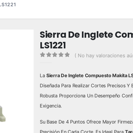
LS1221
Sierra De Inglete C
LS1221
( No hay valoraciones aú
0
out of 5
La
Sierra De Inglete Compuesto Makita L
Diseñada Para Realizar Cortes Precisos Y E
Robusta Proporciona Un Desempeño Confiab
Exigencia.
Su Base De 4 Puntos Ofrece Mayor Firmeza
Precisión En Cada Corte. Es Ideal Para
Tar