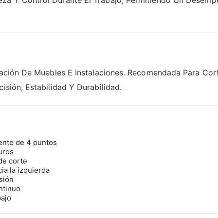
za Y Control Durante El Trabajo, Permitiendo Un Desemp
icación De Muebles E Instalaciones. Recomendada Para Cor
isión, Estabilidad Y Durabilidad.
ente de 4 puntos
uros
de corte
ia la izquierda
isión
ntinuo
bajo