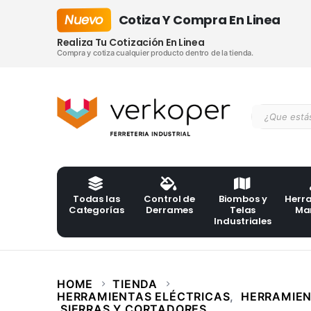
Nuevo
Cotiza Y Compra En Linea
Realiza Tu Cotización En Linea
Compra y cotiza cualquier producto dentro de la tienda.
Todas las
Control de
Biombos y
Herr
Categorías
Derrames
Telas
Ma
Industriales
HOME
TIENDA
HERRAMIENTAS ELÉCTRICAS
,
HERRAMIEN
SIERRAS Y CORTADORES